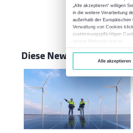
Waren diese Informat
„Alle akzeptieren“ willigen S
in die weitere Verarbeitung
außerhalb der Europäischen U
Verwaltung von Cookies klick
zustimmungspflichtigen Cook
unsere Webseite nutzen.
Diese Newsbeiträge könnt
Alle akzeptieren