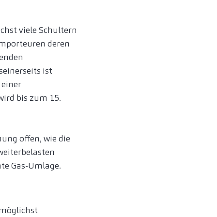
chst viele Schultern
simporteuren deren
lenden
inerseits ist
 einer
ird bis zum 15.
ung offen, wie die
weiterbelasten
nnte Gas-Umlage.
möglichst