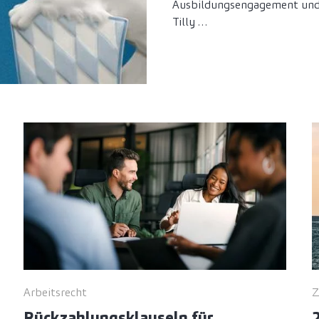
Ausbildungsengagement und d
Tilly …
Arbeitsrecht
Z
Rückzahlungsklauseln für