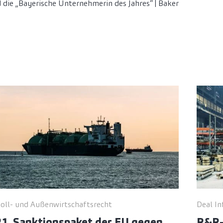
ie „Bayerische Unternehmerin des Jahres“ | Baker
oll- und Außenwirtschaftsrecht
Deal In
21. Sanktionspaket der EU gegen
R&R-