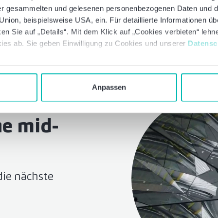
Mitarbeitende
Mrd. USD Umsa
 der gesammelten und gelesenen personenbezogenen Daten und 
nion, beispielsweise USA, ein. Für detaillierte Informationen ü
en Sie auf „Details“. Mit dem Klick auf „Cookies verbieten“ leh
ies ab. Sie geben Einwilligung zu Cookies und unserer
Datensc
Anpassen
he mid-
ie nächste