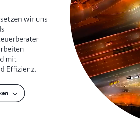
 setzen wir uns
ls
teuerberater
rbeiten
nd mit
 Effizienz.
cken