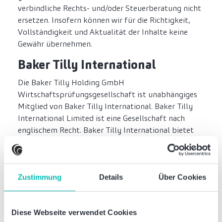
verbindliche Rechts- und/oder Steuerberatung nicht
ersetzen. Insofern können wir für die Richtigkeit,
Vollständigkeit und Aktualität der Inhalte keine
Gewähr übernehmen.
Baker Tilly International
Die Baker Tilly Holding GmbH
Wirtschaftsprüfungsgesellschaft ist unabhängiges
Mitglied von Baker Tilly International. Baker Tilly
International Limited ist eine Gesellschaft nach
englischem Recht. Baker Tilly International bietet
keine Prüfungs- und Beratungsleistungen gegenüber
Mandanten an. Jedes Mitglied ist eine eigenständige
und unabhängige Rechtspersönlichkeit und tritt
auch als solche auf. Die Baker Tilly Holding GmbH
Zustimmung
Details
Über Cookies
Wirtschaftsprüfungsgesellschaft
Steuerberatungsgesellschaft ist kein Vertreter von
Diese Webseite verwendet Cookies
Baker Tilly International und hat keine rechtliche