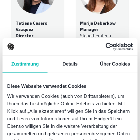
Tatiana Casero
Marija Daberkow
Vazquez
Manager
Director
Steuerberaterin
Steuerberaterin
Zustimmung
Details
Über Cookies
Diese Webseite verwendet Cookies
Wir verwenden Cookies (auch von Drittanbietern), um
Ihnen das bestmögliche Online-Erlebnis zu bieten. Mit
David Disselhoff
Sonja Eberhardt
Klick auf „Alle akzeptieren“ willigen Sie in das Speichern
Senior Manager
Partner
und Lesen von Informationen auf Ihrem Endgerät ein.
Steuerberater
Steuerberaterin
Ebenso willigen Sie in die weitere Verarbeitung der
gesammelten und gelesenen personenbezogenen Daten