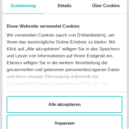
diesem Bereich bieten erhebliches Potenzial, um Ihre
Zustimmung
Details
Über Cookies
Geschäftsprozesse zu vereinfachen und effizienter
zu gestalten.
Diese Webseite verwendet Cookies
Ihr Unternehmen steht vor der Herausforderung,
Wir verwenden Cookies (auch von Drittanbietern), um
den Austausch zwischen allen Stakeholdern wie
Ihnen das bestmögliche Online-Erlebnis zu bieten. Mit
Reisenden, Vorgesetzten, Reisebüros und der
Klick auf „Alle akzeptieren“ willigen Sie in das Speichern
Finanzbuchhaltung zu optimieren. Ebenso wichtig
und Lesen von Informationen auf Ihrem Endgerät ein.
ist die Integration verschiedener Systeme, um einen
Ebenso willigen Sie in die weitere Verarbeitung der
reibungslosen Ablauf zu gewährleisten. Ein
gesammelten und gelesenen personenbezogenen Daten
effektives Reisemanagement erfordert daher
und deren etwaige Übertragung außerhalb der
innovative Lösungen, die einen nahtlosen
Europäischen Union, beispielsweise USA, ein. Für
Informationsfluss und eine effiziente
detaillierte Informationen über die Nutzung und
Datenverarbeitung ermöglichen.
Verwaltung von Cookies klicken Sie auf „Details“. Mit
dem Klick auf „Cookies verbieten“ lehnen Sie die
Alle akzeptieren
Verwendung von zustimmungspflichtigen Cookies ab. Sie
geben Einwilligung zu Cookies und unserer
Anpassen
Datenschutzerklärung
, wenn Sie unsere Webseite