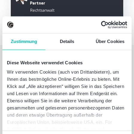
Partner
Rechtsanwalt
Zustimmung
Details
Über Cookies
Diese Webseite verwendet Cookies
Informiert bleiben. Mit
Wir verwenden Cookies (auch von Drittanbietern), um
unseren Newslettern.
Ihnen das bestmögliche Online-Erlebnis zu bieten. Mit
Klick auf „Alle akzeptieren“ willigen Sie in das Speichern
und Lesen von Informationen auf Ihrem Endgerät ein.
Ebenso willigen Sie in die weitere Verarbeitung der
gesammelten und gelesenen personenbezogenen Daten
und deren etwaige Übertragung außerhalb der
Newsletter abonnieren
Europäischen Union, beispielsweise USA, ein. Für
detaillierte Informationen über die Nutzung und