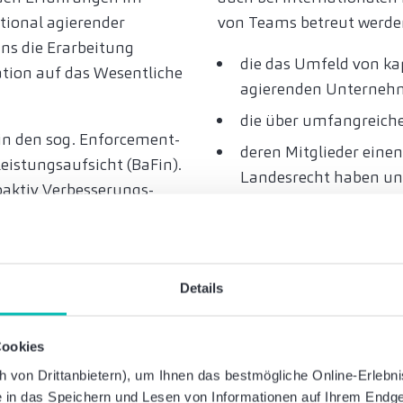
ational agierender
von Teams betreut werde
ns die Erarbeitung
die das Umfeld von ka
ation auf das Wesentliche
agierenden Unterneh
die über umfangreiche
in den sog. Enforcement-
deren Mitglieder einen
eistungsaufsicht (BaFin).
Landesrecht haben u
oaktiv Verbesserungs-
die sich mit großem E
jederzeit als objektiver
Prüfungsprojekt einbr
erfügung.
Details
Dabei hat Kontinuität in
höchste Priorität. Denn w
Teamzusammensetzung b
Cookies
Qualität, Effizienz und En
von Drittanbietern), um Ihnen das bestmögliche Online-Erlebnis 
ie in das Speichern und Lesen von Informationen auf Ihrem Endge