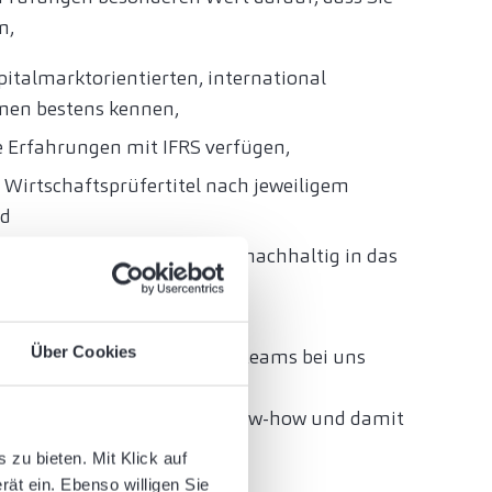
n,
pitalmarktorientierten, international
men bestens kennen,
 Erfahrungen mit IFRS verfügen,
 Wirtschaftsprüfertitel nach jeweiligem
nd
ngagement zuverlässig und nachhaltig in das
ingen.
Über Cookies
 der Besetzung des Prüfungsteams bei uns
ir wissen: Eine nachhaltige
edeutet Sicherung des Know-how und damit
tlastung Ihrer Mitarbeiter.
zu bieten. Mit Klick auf
rät ein. Ebenso willigen Sie