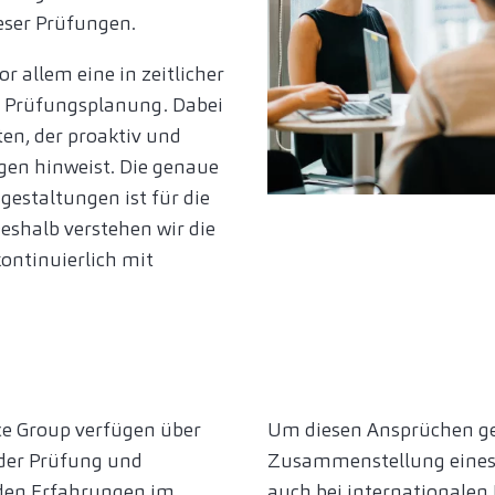
eser Prüfungen.
r allem eine in zeitlicher
te Prüfungsplanung. Dabei
en, der proaktiv und
gen hinweist. Die genaue
gestaltungen ist für die
eshalb verstehen wir die
kontinuierlich mit
ice Group verfügen über
Um diesen Ansprüchen ger
 der Prüfung und
Zusammenstellung eines 
den Erfahrungen im
auch bei internationalen