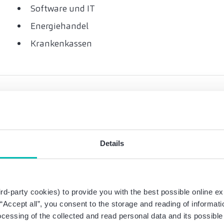
Software und IT
Energiehandel
Krankenkassen
Konzernabschlussprüfung internationaler Unt
Jahresabschlussprüfung (HGB, IFRS)
Accounting Advisory
Details
Financial Due Diligence
rd-party cookies) to provide you with the best possible online ex
g “Accept all”, you consent to the storage and reading of informat
ocessing of the collected and read personal data and its possible 