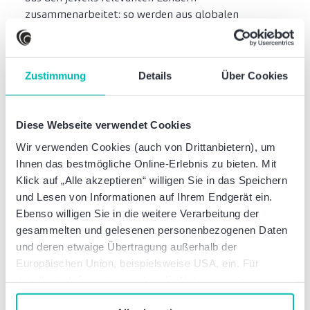
zusammenarbeitet: so werden aus globalen
Herausforderungen optimale Lösungen. Für einige
Regionen und Länder haben wir dazu eigene Desks
eingerichtet – als feste Brücke zwischen
Zustimmung
Details
Über Cookies
Deutschland und der ganzen Welt.
Baltic Desk
Diese Webseite verwendet Cookies
Wir verwenden Cookies (auch von Drittanbietern), um
Ihnen das bestmögliche Online-Erlebnis zu bieten. Mit
China Desk
Klick auf „Alle akzeptieren“ willigen Sie in das Speichern
und Lesen von Informationen auf Ihrem Endgerät ein.
Ebenso willigen Sie in die weitere Verarbeitung der
US Tax Desk
gesammelten und gelesenen personenbezogenen Daten
und deren etwaige Übertragung außerhalb der
Europäischen Union, beispielsweise USA, ein. Für
Nordic Desk
Korea Desk
detaillierte Informationen über die Nutzung und
Verwaltung von Cookies klicken Sie auf „Details“. Mit