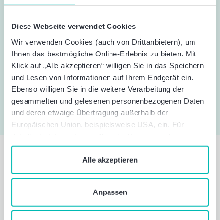
Dokumente werden benötigt?
Diese Webseite verwendet Cookies
Wir verwenden Cookies (auch von Drittanbietern), um
Welche Rolle spielt die
Ihnen das bestmögliche Online-Erlebnis zu bieten. Mit
prüferische Durchsicht bei der
Klick auf „Alle akzeptieren“ willigen Sie in das Speichern
Einhaltung regulatorischer
und Lesen von Informationen auf Ihrem Endgerät ein.
Anforderungen?
Ebenso willigen Sie in die weitere Verarbeitung der
gesammelten und gelesenen personenbezogenen Daten
und deren etwaige Übertragung außerhalb der
Europäischen Union, beispielsweise USA, ein. Für
detaillierte Informationen über die Nutzung und
Verwaltung von Cookies klicken Sie auf „Details“. Mit
dem Klick auf „Cookies verbieten“ lehnen Sie die
Alle akzeptieren
Informiert bleiben. Mit
Verwendung von zustimmungspflichtigen Cookies ab. Sie
unseren Newslettern.
geben Einwilligung zu Cookies und unserer
Anpassen
Datenschutzerklärung
, wenn Sie unsere Webseite
nutzen.