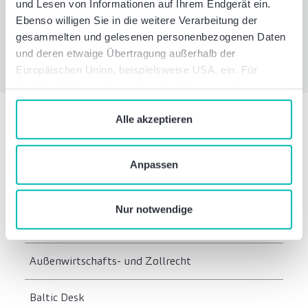
und Lesen von Informationen auf Ihrem Endgerät ein.
Ebenso willigen Sie in die weitere Verarbeitung der
Newsletter abonnieren
gesammelten und gelesenen personenbezogenen Daten
und deren etwaige Übertragung außerhalb der
Europäischen Union, beispielsweise USA, ein. Für
detaillierte Informationen über die Nutzung und
Verwaltung von Cookies klicken Sie auf „Details“. Mit
dem Klick auf „Cookies verbieten“ lehnen Sie die
Alle akzeptieren
Verwendung von zustimmungspflichtigen Cookies ab. Sie
Unsere Services im Bereich
geben Einwilligung zu Cookies und unserer
Anpassen
Rechtsberatung
Datenschutzerklärung
, wenn Sie unsere Webseite
nutzen.
Nur notwendige
Arbeitsrecht
Außenwirtschafts- und Zollrecht
Baltic Desk