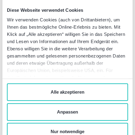
Gehen Sie gemeinsam mit uns ein Projekt mit
Diese Webseite verwendet Cookies
erkennbarem Mehrwert für Ihr Unternehmen an. Wir
unterstützen und beraten Sie im gesamten
Wir verwenden Cookies (auch von Drittanbietern), um
Projektablauf, bringen unsere Erfahrungen aus
Ihnen das bestmögliche Online-Erlebnis zu bieten. Mit
laufenden und abgeschlossenen Projekten ein und
Klick auf „Alle akzeptieren“ willigen Sie in das Speichern
leiten Sie bzgl. des Projektplans und des Einsatzes
und Lesen von Informationen auf Ihrem Endgerät ein.
des Tools an. Und dies sowohl im Bereich Steuern als
Ebenso willigen Sie in die weitere Verarbeitung der
auch in den Bereichen Prozesse und IT.
gesammelten und gelesenen personenbezogenen Daten
und deren etwaige Übertragung außerhalb der
Europäischen Union, beispielsweise USA, ein. Für
detaillierte Informationen über die Nutzung und
Besondere Branchenexpertise in der
Verwaltung von Cookies klicken Sie auf „Details“. Mit
Financial Services Industrie
dem Klick auf „Cookies verbieten“ lehnen Sie die
Alle akzeptieren
Verwendung von zustimmungspflichtigen Cookies ab. Sie
Banken, Finanzdienstleister und Versicherungen sind
geben Einwilligung zu Cookies und unserer
in besonderem Maße von dieser Gesetzgebung
Anpassen
Datenschutzerklärung
, wenn Sie unsere Webseite
betroffen. Denn aus deren jeweiliger
nutzen.
volkswirtschaftlichen Rolle resultiert in hohem
Maße die Einbindung in Gestaltungen jeder Art,
Nur notwendige