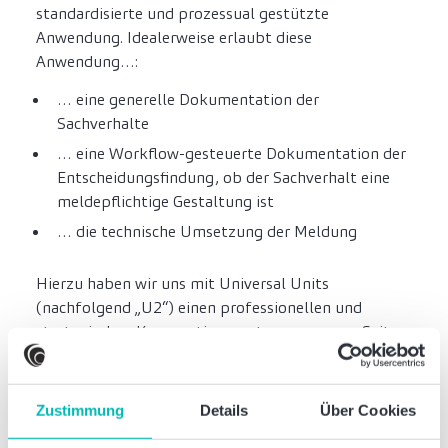
standardisierte und prozessual gestützte
Anwendung. Idealerweise erlaubt diese
Anwendung…:
… eine generelle Dokumentation der
Sachverhalte
… eine Workflow-gesteuerte Dokumentation der
Entscheidungsfindung, ob der Sachverhalt eine
meldepflichtige Gestaltung ist
… die technische Umsetzung der Meldung
Hierzu haben wir uns mit Universal Units
(nachfolgend „U2“) einen professionellen und
strategischen Kooperationspartner an unsere Seite
geholt, der nachgewiesene und nachhaltige
Expertise in diesem Spektrum hat und ausschließlich
auf die technische Entwicklung entsprechende
Zustimmung
Details
Über Cookies
Lösungen spezialisiert ist.