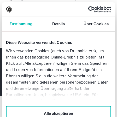
weiterhin umfassende rechtliche, technische
und organisatorische Maßnahmen für den
Datentransfer nach Indien umsetzen. Die
Konvergenz der Datenschutzgesetze kann im
Zustimmung
Details
Über Cookies
Rahmen von TIAs als Argument für ein
gestiegenes Schutzniveau genutzt werden.
Diese Webseite verwendet Cookies
Wir verwenden Cookies (auch von Drittanbietern), um
Bleiben Sie informiert
Ihnen das bestmögliche Online-Erlebnis zu bieten. Mit
Klick auf „Alle akzeptieren“ willigen Sie in das Speichern
und Lesen von Informationen auf Ihrem Endgerät ein.
Expertenwissen und exklusive Einladungen
Ebenso willigen Sie in die weitere Verarbeitung der
Jetzt abonnieren
gesammelten und gelesenen personenbezogenen Daten
und deren etwaige Übertragung außerhalb der
Europäischen Union, beispielsweise USA, ein. Für
detaillierte Informationen über die Nutzung und
Verwaltung von Cookies klicken Sie auf „Details“. Mit
dem Klick auf „Cookies verbieten“ lehnen Sie die
Alle akzeptieren