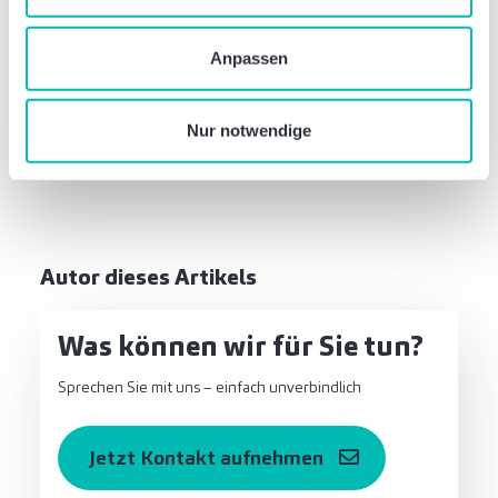
Verwendung von zustimmungspflichtigen Cookies ab. Sie
Waren diese Informationen hilfreich?
geben Einwilligung zu Cookies und unserer
Anpassen
Datenschutzerklärung
, wenn Sie unsere Webseite
nutzen.
Diesen Beitrag teilen:
Nur notwendige
Autor dieses Artikels
Was können wir für Sie tun?
Sprechen Sie mit uns – einfach unverbindlich
Jetzt Kontakt aufnehmen