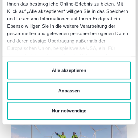
Director
Ihnen das bestmögliche Online-Erlebnis zu bieten. Mit
Wirtschaftsprüfer, Steuerberater
Klick auf „Alle akzeptieren“ willigen Sie in das Speichern
und Lesen von Informationen auf Ihrem Endgerät ein.
Ebenso willigen Sie in die weitere Verarbeitung der
Joel Sandler, LL.M.
gesammelten und gelesenen personenbezogenen Daten
Senior Manager
und deren etwaige Übertragung außerhalb der
Rechtsanwalt
Europäischen Union, beispielsweise USA, ein. Für
detaillierte Informationen über die Nutzung und
Verwaltung von Cookies klicken Sie auf „Details“. Mit
dem Klick auf „Cookies verbieten“ lehnen Sie die
Alle akzeptieren
Verwendung von zustimmungspflichtigen Cookies ab. Sie
Diese Newsbeiträge könnten Sie auch
geben Einwilligung zu Cookies und unserer
interessieren
Anpassen
Datenschutzerklärung
, wenn Sie unsere Webseite
nutzen.
Nur notwendige