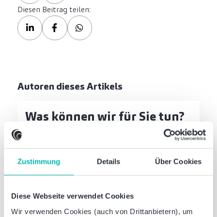
Diesen Beitrag teilen:
Autoren dieses Artikels
Was können wir für Sie tun?
Sprechen Sie mit uns – einfach unverbindlich
Zustimmung
Details
Über Cookies
Jetzt Kontakt aufnehmen
Diese Webseite verwendet Cookies
Philipp Jarzina
Wir verwenden Cookies (auch von Drittanbietern), um