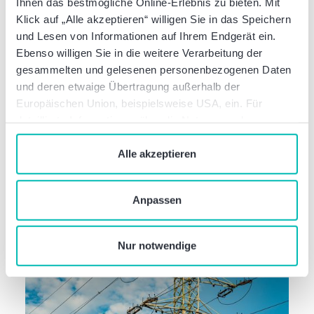
Ihnen das bestmögliche Online-Erlebnis zu bieten. Mit
Klick auf „Alle akzeptieren“ willigen Sie in das Speichern
und Lesen von Informationen auf Ihrem Endgerät ein.
Ebenso willigen Sie in die weitere Verarbeitung der
Deal Info
gesammelten und gelesenen personenbezogenen Daten
Baker Tilly begleitet EnBW bei
und deren etwaige Übertragung außerhalb der
Veräußerung ihrer schwedischen
Europäischen Union, beispielsweise USA, ein. Für
Renewables
detaillierte Informationen über die Nutzung und
Verwaltung von Cookies klicken Sie auf „Details“. Mit
dem Klick auf „Cookies verbieten“ lehnen Sie die
Alle akzeptieren
Verwendung von zustimmungspflichtigen Cookies ab. Sie
geben Einwilligung zu Cookies und unserer
Anpassen
Datenschutzerklärung
, wenn Sie unsere Webseite
nutzen.
Nur notwendige