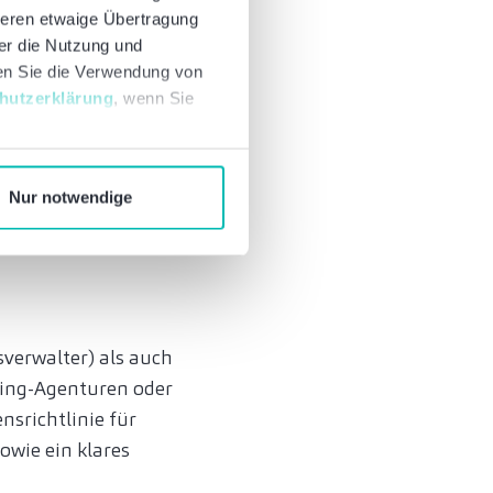
deren etwaige Übertragung
ber die Nutzung und
nen Sie die Verwendung von
hutzerklärung
, wenn Sie
n Aufbau nicht nur
Nur notwendige
takeholdern.
verwalter) als auch
ting-Agenturen oder
srichtlinie für
owie ein klares