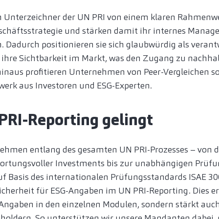
en Unterzeichner der UN PRI von einem klaren Rahmenw
schäftsstrategie und stärken damit ihr internes Mana
. Dadurch positionieren sie sich glaubwürdig als vera
 ihre Sichtbarkeit im Markt, was den Zugang zu nachha
 hinaus profitieren Unternehmen von Peer-Vergleichen
werk aus Investoren und ESG-Experten.
PRI-Reporting gelingt
nehmen entlang des gesamten UN PRI-Prozesses – von d
ortungsvoller Investments bis zur unabhängigen Prüfu
uf Basis des internationalen Prüfungsstandards ISAE 300
cherheit für ESG-Angaben im UN PRI-Reporting. Dies er
Angaben in den einzelnen Modulen, sondern stärkt auc
holdern. So unterstützen wir unsere Mandanten dabei, 