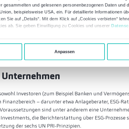
 der gesammelten und gelesenen personenbezogenen Daten und 
nion, beispielsweise USA, ein. Für detaillierte Informationen ü
en Sie auf „Details“. Mit dem Klick auf „Cookies verbieten“ leh
ng Framework, Overview and Structure Guide.
ies ab. Sie geben Einwilligung zu Cookies und unserer
Datensc
ency Report“ stärkt durch den transparenten modulare
Anpassen
icht, sondern auch das Vertrauen von Investoren und S
ür Unternehmen
owohl Investoren (zum Beispiel Banken und Vermögens
m Finanzbereich – darunter etwa Anlageberater, ESG-Ra
 Voraussetzungen sind unter anderem eine Unternehmen
Investments, die Berichterstattung über ESG-Prozesse s
tzung der sechs UN PRI-Prinzipien.