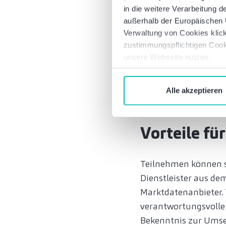
in die weitere Verarbeitung
außerhalb der Europäischen U
Verwaltung von Cookies klick
Quelle: UN PRI Reporti
zustimmungspflichtigen Cook
unsere Webseite nutzen.
Der „Public Transpar
Alle akzeptieren
die Rechenschaftspfl
Vorteile f
Teilnehmen können s
Dienstleister aus de
Marktdatenanbieter.
verantwortungsvolle 
Bekenntnis zur Umse