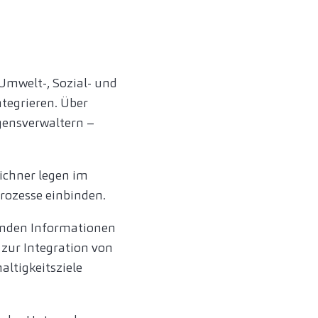
 Umwelt-, Sozial- und
tegrieren. Über
gensverwaltern –
eichner legen im
prozesse einbinden.
genden Informationen
 zur Integration von
altigkeitsziele