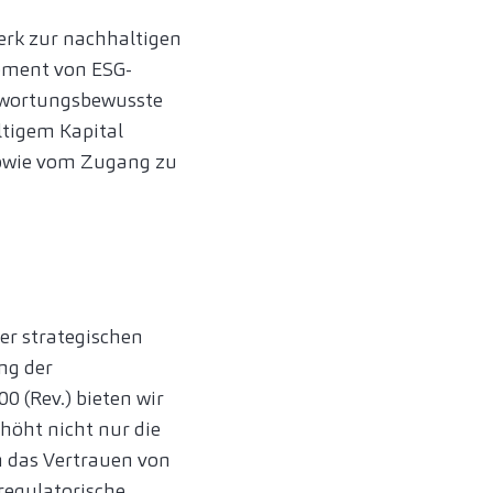
erk zur nachhaltigen
gement von ESG-
ntwortungsbewusste
ltigem Kapital
 sowie vom Zugang zu
er strategischen
ng der
0 (Rev.) bieten wir
höht nicht nur die
h das Vertrauen von
regulatorische