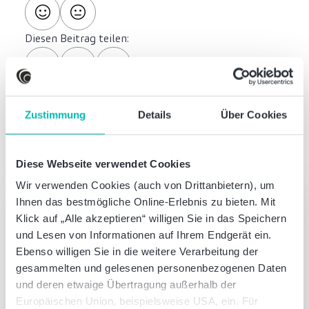
Diesen Beitrag teilen:
Zustimmung
Details
Über Cookies
Autoren dieses Artikels
Diese Webseite verwendet Cookies
Wir verwenden Cookies (auch von Drittanbietern), um
Was können wir für Sie tun?
Ihnen das bestmögliche Online-Erlebnis zu bieten. Mit
Sprechen Sie mit uns – einfach unverbindlich
Klick auf „Alle akzeptieren“ willigen Sie in das Speichern
und Lesen von Informationen auf Ihrem Endgerät ein.
Ebenso willigen Sie in die weitere Verarbeitung der
Jetzt Kontakt aufnehmen
gesammelten und gelesenen personenbezogenen Daten
und deren etwaige Übertragung außerhalb der
Europäischen Union, beispielsweise USA, ein. Für