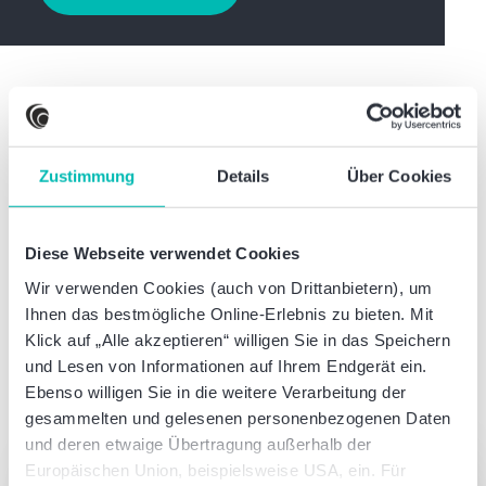
Waren diese Informationen hilfreich?
Zustimmung
Details
Über Cookies
Diesen Beitrag teilen:
Diese Webseite verwendet Cookies
Wir verwenden Cookies (auch von Drittanbietern), um
Ihnen das bestmögliche Online-Erlebnis zu bieten. Mit
Klick auf „Alle akzeptieren“ willigen Sie in das Speichern
und Lesen von Informationen auf Ihrem Endgerät ein.
Ebenso willigen Sie in die weitere Verarbeitung der
Autor dieses Artikels
gesammelten und gelesenen personenbezogenen Daten
und deren etwaige Übertragung außerhalb der
Was können wir für Sie tun?
Europäischen Union, beispielsweise USA, ein. Für