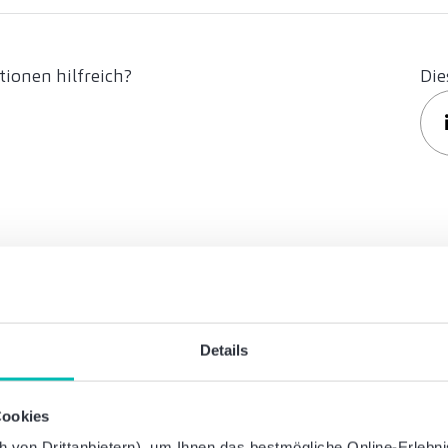
ionen hilfreich?
Die
Details
Was können wir für Sie
Sprechen Sie mit uns – einfach unverbindlich
Cookies
von Drittanbietern), um Ihnen das bestmögliche Online-Erlebnis 