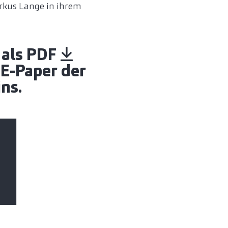
rkus Lange in ihrem
r
als PDF
m
E-Paper
der
ns.