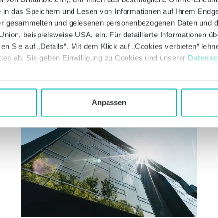
ie in das Speichern und Lesen von Informationen auf Ihrem Endge
Jetzt Kontakt aufnehmen
 der gesammelten und gelesenen personenbezogenen Daten und 
nion, beispielsweise USA, ein. Für detaillierte Informationen ü
en Sie auf „Details“. Mit dem Klick auf „Cookies verbieten“ leh
ies ab. Sie geben Einwilligung zu Cookies und unserer
Datensc
en Sie auch interessieren
Anpassen