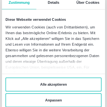
Sprechen Sie mit uns – einfach unverbindlich
Zustimmung
Details
Über Cookies
Jetzt Kontakt aufnehmen
Diese Webseite verwendet Cookies
Wir verwenden Cookies (auch von Drittanbietern), um
Ihnen das bestmögliche Online-Erlebnis zu bieten. Mit
Sebastian Billig
Klick auf „Alle akzeptieren“ willigen Sie in das Speichern
Partner
und Lesen von Informationen auf Ihrem Endgerät ein.
Rechtsanwalt
Ebenso willigen Sie in die weitere Verarbeitung der
gesammelten und gelesenen personenbezogenen Daten
und deren etwaige Übertragung außerhalb der
Mareike Höcker
Europäischen Union, beispielsweise USA, ein. Für
Manager
detaillierte Informationen über die Nutzung und
Rechtsanwältin
Verwaltung von Cookies klicken Sie auf „Details“. Mit
dem Klick auf „Cookies verbieten“ lehnen Sie die
Alle akzeptieren
Sven Pohl
Verwendung von zustimmungspflichtigen Cookies ab. Sie
Director
geben Einwilligung zu Cookies und unserer
Rechtsanwalt
Anpassen
Datenschutzerklärung
, wenn Sie unsere Webseite