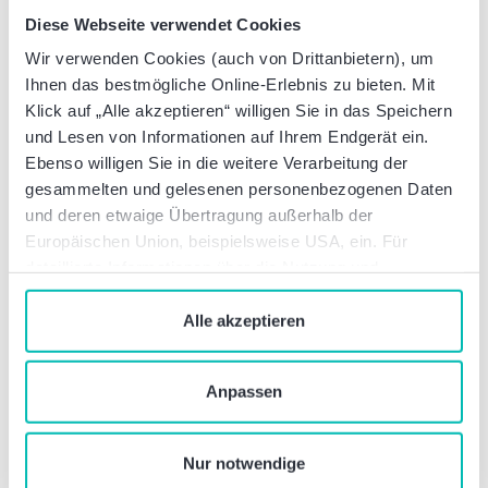
Diese Webseite verwendet Cookies
Wir verwenden Cookies (auch von Drittanbietern), um
Ihnen das bestmögliche Online-Erlebnis zu bieten. Mit
Klick auf „Alle akzeptieren“ willigen Sie in das Speichern
und Lesen von Informationen auf Ihrem Endgerät ein.
Ebenso willigen Sie in die weitere Verarbeitung der
gesammelten und gelesenen personenbezogenen Daten
Arbeitsrecht
und deren etwaige Übertragung außerhalb der
Europäischen Union, beispielsweise USA, ein. Für
Rückkehr des Einwurf-
detaillierte Informationen über die Nutzung und
Einschreibens? DHL ändert
Verwaltung von Cookies klicken Sie auf „Details“. Mit
Zustellverfahren
dem Klick auf „Cookies verbieten“ lehnen Sie die
Alle akzeptieren
Verwendung von zustimmungspflichtigen Cookies ab. Sie
geben Einwilligung zu Cookies und unserer
Anpassen
Datenschutzerklärung
, wenn Sie unsere Webseite
nutzen.
Nur notwendige