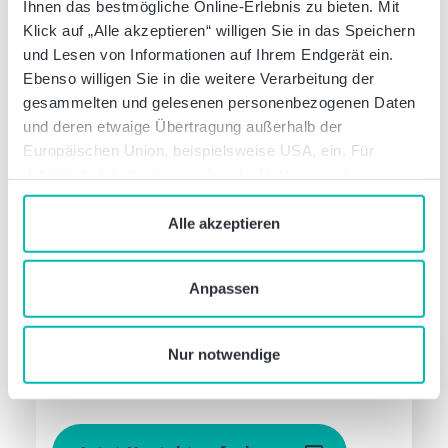
Ihnen das bestmögliche Online-Erlebnis zu bieten. Mit
Klick auf „Alle akzeptieren“ willigen Sie in das Speichern
und Lesen von Informationen auf Ihrem Endgerät ein.
Waren diese Informationen hilfreich?
Ebenso willigen Sie in die weitere Verarbeitung der
gesammelten und gelesenen personenbezogenen Daten
und deren etwaige Übertragung außerhalb der
Diesen Beitrag teilen:
Europäischen Union, beispielsweise USA, ein. Für
detaillierte Informationen über die Nutzung und
Verwaltung von Cookies klicken Sie auf „Details“. Mit
dem Klick auf „Cookies verbieten“ lehnen Sie die
Alle akzeptieren
Verwendung von zustimmungspflichtigen Cookies ab. Sie
geben Einwilligung zu Cookies und unserer
Autor dieses Artikels
Anpassen
Datenschutzerklärung
, wenn Sie unsere Webseite
nutzen.
Was können wir für Sie tun?
Nur notwendige
Sprechen Sie mit uns – einfach unverbindlich