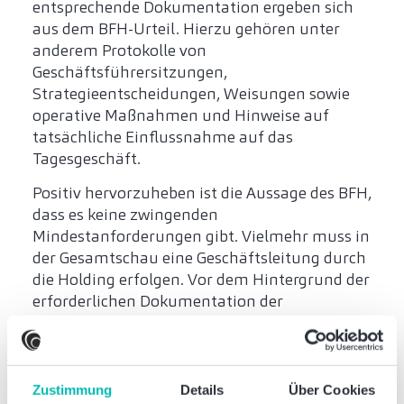
entsprechende Dokumentation ergeben sich
aus dem BFH-Urteil. Hierzu gehören unter
anderem Protokolle von
Geschäftsführersitzungen,
Strategieentscheidungen, Weisungen sowie
operative Maßnahmen und Hinweise auf
tatsächliche Einflussnahme auf das
Tagesgeschäft.
Positiv hervorzuheben ist die Aussage des BFH,
dass es keine zwingenden
Mindestanforderungen gibt. Vielmehr muss in
der Gesamtschau eine Geschäftsleitung durch
die Holding erfolgen. Vor dem Hintergrund der
erforderlichen Dokumentation der
einheitlichen Leitungstätigkeit wird in der
Praxis vermutlich dennoch weiterhin
zusätzlich auf die Erbringung entgeltlicher
Dienstleistungen gesetzt werden.
Zustimmung
Details
Über Cookies