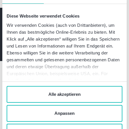
Bleiben Sie informiert
Diese Webseite verwendet Cookies
Wir verwenden Cookies (auch von Drittanbietern), um
Ihnen das bestmögliche Online-Erlebnis zu bieten. Mit
Expertenwissen und exklusive Einladungen
Klick auf „Alle akzeptieren“ willigen Sie in das Speichern
Jetzt abonnieren
und Lesen von Informationen auf Ihrem Endgerät ein.
Ebenso willigen Sie in die weitere Verarbeitung der
gesammelten und gelesenen personenbezogenen Daten
und deren etwaige Übertragung außerhalb der
Europäischen Union, beispielsweise USA, ein. Für
detaillierte Informationen über die Nutzung und
Verwaltung von Cookies klicken Sie auf „Details“. Mit
Waren diese Informationen hilfreich?
dem Klick auf „Cookies verbieten“ lehnen Sie die
Alle akzeptieren
Verwendung von zustimmungspflichtigen Cookies ab. Sie
geben Einwilligung zu Cookies und unserer
Diesen Beitrag teilen:
Anpassen
Datenschutzerklärung
, wenn Sie unsere Webseite
nutzen.