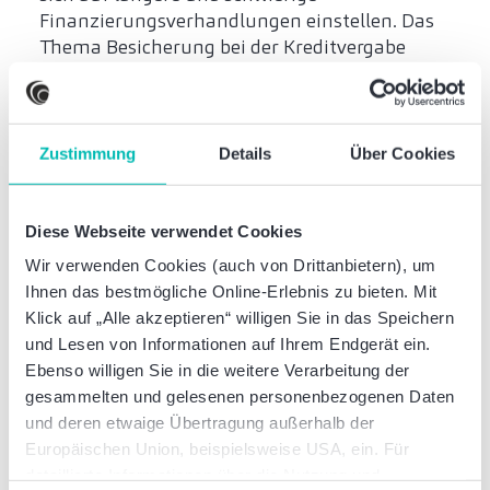
Finanzierungsverhandlungen einstellen. Das
Thema Besicherung bei der Kreditvergabe
dürfte unverändert eine hohe Bedeutung
haben. Wir empfehlen deshalb unverändert
eine offene Kommunikation und den
frühzeitigen Beginn etwaiger
Zustimmung
Details
Über Cookies
Finanzierungsgespräche. Eine Aufnahme
neuer Finanzierungspartner und alternativer
Finanzierungsinstrumente sollte
Diese Webseite verwendet Cookies
vorausschauend geprüft werden.
Wir verwenden Cookies (auch von Drittanbietern), um
Ihnen das bestmögliche Online-Erlebnis zu bieten. Mit
Finanzierungskompass Q3 2025
Klick auf „Alle akzeptieren“ willigen Sie in das Speichern
und Lesen von Informationen auf Ihrem Endgerät ein.
Ebenso willigen Sie in die weitere Verarbeitung der
gesammelten und gelesenen personenbezogenen Daten
und deren etwaige Übertragung außerhalb der
Kein Update mehr verpassen:
Wenn Sie den
Europäischen Union, beispielsweise USA, ein. Für
Finanzierungskompass regelmäßig
detaillierte Informationen über die Nutzung und
quartalsweise erhalten wollen, registrieren Sie