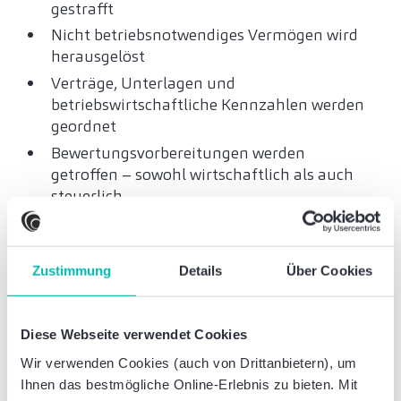
gestrafft
Nicht betriebsnotwendiges Vermögen wird
herausgelöst
Verträge, Unterlagen und
betriebswirtschaftliche Kennzahlen werden
geordnet
Bewertungsvorbereitungen werden
getroffen – sowohl wirtschaftlich als auch
steuerlich
Gleichzeitig ist es ratsam, steuerlich heikle
Gestaltungen oder „gewachsene“
Zustimmung
Details
Über Cookies
Sonderlösungen frühzeitig zu identifizieren
und im Vorfeld anzupassen – nicht erst auf
Nachfrage eines Käufers im Rahmen der Due
Diese Webseite verwendet Cookies
Diligence.
Wir verwenden Cookies (auch von Drittanbietern), um
Ihnen das bestmögliche Online-Erlebnis zu bieten. Mit
Nachfolge außerhalb der