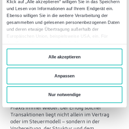
Klick auf „Alle akzeptieren“ willigen Sie in das Speichern
Familie – kein
und Lesen von Informationen auf Ihrem Endgerät ein.
Ausnahmefall, sondern
Ebenso willigen Sie in die weitere Verarbeitung der
gesammelten und gelesenen personenbezogenen Daten
strategische Option
und deren etwaige Übertragung außerhalb der
Europäischen Union, beispielsweise USA, ein. Für
Der Generationenwechsel im Mittelstand
detaillierte Informationen über die Nutzung und
erfordert realistische Modelle. Wenn eine
Verwaltung von Cookies klicken Sie auf „Details“. Mit
familieninterne Nachfolge nicht möglich oder
dem Klick auf „Cookies verbieten“ lehnen Sie die
Alle akzeptieren
wirtschaftlich nicht sinnvoll ist, stellt ein
Verwendung von zustimmungspflichtigen Cookies ab. Sie
Verkauf oder ein Management Buy-out eine
geben Einwilligung zu Cookies und unserer
verantwortungsvolle Lösung dar –
Anpassen
Datenschutzerklärung
, wenn Sie unsere Webseite
vorausgesetzt, rechtliche und steuerliche
nutzen.
Fragen werden im Zusammenspiel betrachtet.
Nur notwendige
Als interdisziplinäre Berater erleben wir in der
Praxis immer wieder: Der Erfolg solcher
Transaktionen liegt nicht allein im Vertrag
oder im Steuermodell – sondern in der
Vorbereitung, der Struktur und dem