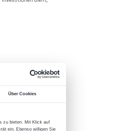
 Investitionen dient,
d an einen Tisch zu
Über Cookies
zunehmen. Die
dividuellen
rhebliche
zu bieten. Mit Klick auf
rät ein. Ebenso willigen Sie