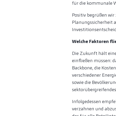
für die kommunale W
Positiv begrüßen wir 
Planungssicherheit a
Investitionsentsche
Welche Faktoren fl
Die Zukunft hält ein
einfließen müssen: d
Backbone, die Koste
verschiedener Energie
sowie die Bevölkeru
sektorübergreifende
Infolgedessen empfe
verzahnen und abzu