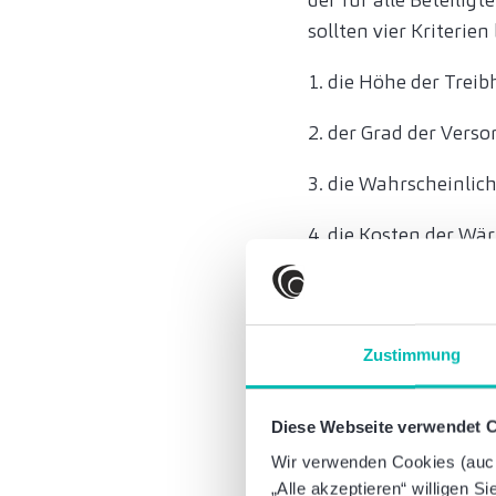
der für alle Beteilig
sollten vier Kriterie
1. die Höhe der Tre
2. der Grad der Vers
3. die Wahrscheinlic
4. die Kosten der W
Wie gelingt eine 
Abschließend ist es e
Zustimmung
holen, um eine abg
unterschiedlichen Ak
Vorstellungen und Zi
Diese Webseite verwendet 
Koordination und A
Wir verwenden Cookies (auch 
„Alle akzeptieren“ willigen S