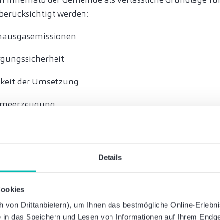
ten innerhalb der Gemeinde als verlässliche Grundlage für
n berücksichtigt werden:
ibhausgasemissionen
orgungssicherheit
hkeit der Umsetzung
ärmeerzeugung
kommunale Wärmeplanung?
ssenziell, mit allen beteiligten Akteuren zu sprechen un
Details
estimmte ganzheitliche kommunale Wärmeplanung vor
teure auf Abnehmer- und Produzentenseite mit ihren in
elen erfordern neben der eigentlichen Planerstellung e
Cookies
bstimmung.
von Drittanbietern), um Ihnen das bestmögliche Online-Erlebnis 
ie in das Speichern und Lesen von Informationen auf Ihrem Endge