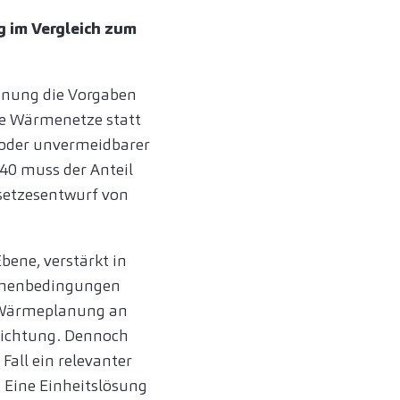
 im Vergleich zum
nung die Vorgaben
de Wärmenetze statt
 oder unvermeidbarer
40 muss der Anteil
esetzesentwurf von
ene, verstärkt in
ahmenbedingungen
e Wärmeplanung an
 Richtung. Dennoch
Fall ein relevanter
. Eine Einheitslösung