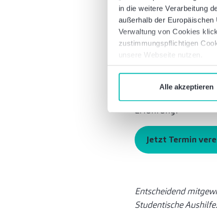
Zusammenfassend ist
in die weitere Verarbeitung
richtige Richtung un
außerhalb der Europäischen U
Verwaltung von Cookies klick
GEG. Insbesondere die
zustimmungspflichtigen Cook
Technologieoffenheit
unsere Webseite nutzen.
beispielsweise die F
Derzeit unterstütze
Alle akzeptieren
kommunalen Wärmepla
Erfahrung.
Jetzt Termin ver
Entscheidend mitgewir
Studentische Aushilfe