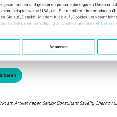
 das Gesetz zur kommunalen Wärmeplanung ein großer 
 der gesammelten und gelesenen personenbezogenen Daten und 
d gewährt für viele die benötigte Planungssicherheit au
nion, beispielsweise USA, ein. Für detaillierte Informationen ü
en Sie auf „Details“. Mit dem Klick auf „Cookies verbieten“ leh
 zweite Fassung hat einige wichtige Punkte wie die Fris
ies ab. Sie geben Einwilligung zu Cookies und unserer
Datensc
 korrigiert, aber geht noch nicht weit genug und lässt 
inanzierbarkeit noch unbeantwortet.
n wir mehrere Mandanten zu dem Thema Finanzierbarkei
Anpassen
nung. Sprechen Sie uns gerne an und partizipieren a
einbaren
kt am Artikel haben Senior Consultant Saveliy Chernov un
.