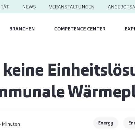
ITÄT
NEWS
VERANSTALTUNGEN
ANGEBOTS
BRANCHEN
COMPETENCE CENTER
EXP
t keine Einheitslös
ommunale Wärmep
Energy
En
4 Minuten