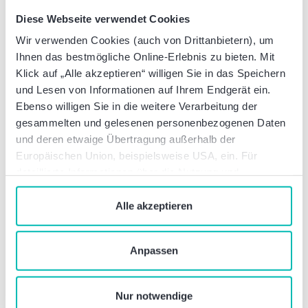
Manager
Diese Webseite verwendet Cookies
Büro Düsseldorf
Wir verwenden Cookies (auch von Drittanbietern), um
T: +49 160 2415922
Ihnen das bestmögliche Online-Erlebnis zu bieten. Mit
tobias.strater@bakertilly.de
Klick auf „Alle akzeptieren“ willigen Sie in das Speichern
und Lesen von Informationen auf Ihrem Endgerät ein.
Ebenso willigen Sie in die weitere Verarbeitung der
Organisation
Laura Keiner
gesammelten und gelesenen personenbezogenen Daten
Senior Manager
und deren etwaige Übertragung außerhalb der
Event Coordination
Europäischen Union, beispielsweise USA, ein. Für
Büro Frankfurt am Main
detaillierte Informationen über die Nutzung und
M: +49 160 91086213
Verwaltung von Cookies klicken Sie auf „Details“. Mit
laura.keiner@bakertilly.de
dem Klick auf „Cookies verbieten“ lehnen Sie die
Alle akzeptieren
Verwendung von zustimmungspflichtigen Cookies ab. Sie
geben Einwilligung zu Cookies und unserer
Tragen Sie sich die
Anpassen
Datenschutzerklärung
, wenn Sie unsere Webseite
Veranstaltung bequem in
nutzen.
Ihren Kalender ein.
Nur notwendige