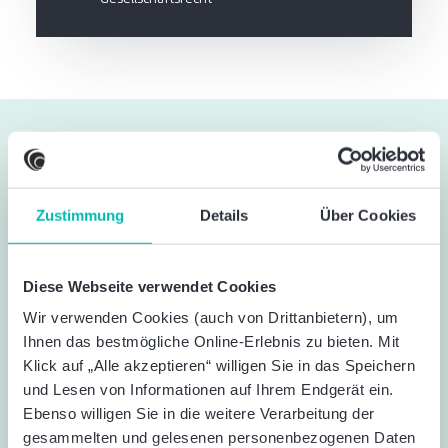
Hilfreiche Informationen zum
Thema Carve-Outs
Zustimmung
Details
Über Cookies
Was ist ein Carve-Out in M&A?
Diese Webseite verwendet Cookies
Wir verwenden Cookies (auch von Drittanbietern), um
Ein Carve-Out ist eine Ausgliederung von
Ihnen das bestmögliche Online-Erlebnis zu bieten. Mit
Unternehmensteilen in eine eigenständige Einheit.
Klick auf „Alle akzeptieren“ willigen Sie in das Speichern
Diese kann als neues, unabhängiges Unternehmen,
und Lesen von Informationen auf Ihrem Endgerät ein.
als Teil einer Akquisition oder als Börsengang (Carve-
Ebenso willigen Sie in die weitere Verarbeitung der
Out IPO) weitergeführt werden. In M&A-
gesammelten und gelesenen personenbezogenen Daten
Transaktionen wird ein Carve-Out oft genutzt, um