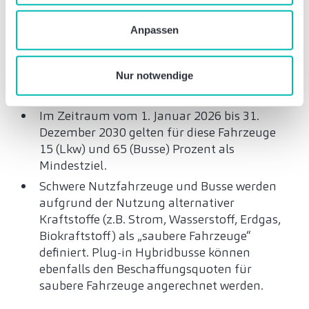
Verwendung von zustimmungspflichtigen Cookies ab. Sie
Im Zeitraum vom 2. August 2021 bis zum
geben Einwilligung zu Cookies und unserer
31. Dezember 2025 gelten für Lkw der
Anpassen
Datenschutzerklärung
, wenn Sie unsere Webseite
Fahrzeugklassen N2 und N3 10 Prozent und
nutzen.
für Busse der Fahrzeugklasse M3 (die
Nur notwendige
zumeist auch im PNV eingesetzt werden)
45 Prozent als Mindestziel.
Im Zeitraum vom 1. Januar 2026 bis 31.
Dezember 2030 gelten für diese Fahrzeuge
15 (Lkw) und 65 (Busse) Prozent als
Mindestziel.
Schwere Nutzfahrzeuge und Busse werden
aufgrund der Nutzung alternativer
Kraftstoffe (z.B. Strom, Wasserstoff, Erdgas,
Biokraftstoff) als „saubere Fahrzeuge“
definiert. Plug-in Hybridbusse können
ebenfalls den Beschaffungsquoten für
saubere Fahrzeuge angerechnet werden.