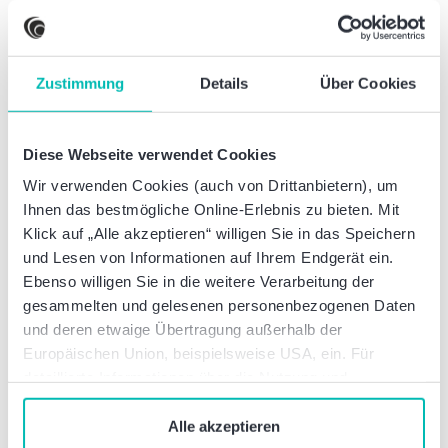
bestimmte Emissionsgrenzwerte, die in
Anlage 1 zum Gesetz genannt sind.
Für den Anteil dieser Fahrzeuge an der
Zustimmung
Details
Über Cookies
Gesamtzahl der beschafften leichten
Nutzfahrzeuge gilt in beiden
Referenzzeiträumen jeweils in Mindestziel
Diese Webseite verwendet Cookies
von 38,5 Prozent.
Wir verwenden Cookies (auch von Drittanbietern), um
Pkw und leichte Nutzfahrzeuge werden
Ihnen das bestmögliche Online-Erlebnis zu bieten. Mit
über Grenzwerte zu CO2- und
Klick auf „Alle akzeptieren“ willigen Sie in das Speichern
Luftschadstoffemissionen als „saubere
und Lesen von Informationen auf Ihrem Endgerät ein.
Fahrzeuge“ definiert.
Ebenso willigen Sie in die weitere Verarbeitung der
gesammelten und gelesenen personenbezogenen Daten
Saubere schwere Nutzfahrzeuge
und deren etwaige Übertragung außerhalb der
Europäischen Union, beispielsweise USA, ein. Für
Für den Anteil dieser Fahrzeuge an der
detaillierte Informationen über die Nutzung und
Gesamtzahl der beschafften schweren
Verwaltung von Cookies klicken Sie auf „Details“. Mit
Nutzfahrzeuge gelten Mindestziele, die
dem Klick auf „Cookies verbieten“ lehnen Sie die
Alle akzeptieren
nach Zeiträumen differenzieren.