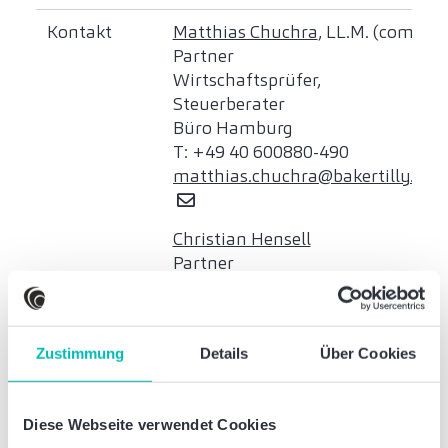
Kontakt
Matthias Chuchra
, LL.M. (com.)
Partner
Wirtschaftsprüfer,
Steuerberater
Büro Hamburg
T: +49 40 600880-490
matthias.chuchra@bakertilly.de
Christian Hensell
Partner
Rechtsanwalt, Steuerberater,
Fachanwalt für Steuerrecht
Büro Hamburg
Zustimmung
Details
Über Cookies
T: +49 40 600880-364
christian.hensell@bakertilly.de
Diese Webseite verwendet Cookies