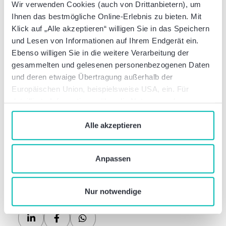
Wir verwenden Cookies (auch von Drittanbietern), um
Organisation
Laura Keiner
Ihnen das bestmögliche Online-Erlebnis zu bieten. Mit
Manager
Klick auf „Alle akzeptieren“ willigen Sie in das Speichern
Event Coordination
und Lesen von Informationen auf Ihrem Endgerät ein.
Büro Frankfurt am Main
Ebenso willigen Sie in die weitere Verarbeitung der
M: +49 160 91086213
gesammelten und gelesenen personenbezogenen Daten
laura.keiner@bakertilly.de
und deren etwaige Übertragung außerhalb der
Europäischen Union, beispielsweise USA, ein. Für
Tragen Sie sich die
detaillierte Informationen über die Nutzung und
Veranstaltung bequem in Ihren
Verwaltung von Cookies klicken Sie auf „Details“. Mit
Kalender ein.
dem Klick auf „Cookies verbieten“ lehnen Sie die
Alle akzeptieren
Verwendung von zustimmungspflichtigen Cookies ab. Sie
geben Einwilligung zu Cookies und unserer
Anpassen
Datenschutzerklärung
, wenn Sie unsere Webseite
nutzen.
Nur notwendige
Diesen Beitrag teilen: