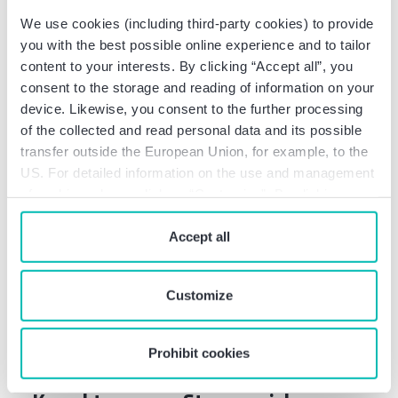
We use cookies (including third-party cookies) to provide
you with the best possible online experience and to tailor
content to your interests. By clicking “Accept all”, you
consent to the storage and reading of information on your
Aktuell
device. Likewise, you consent to the further processing
of the collected and read personal data and its possible
transfer outside the European Union, for example, to the
US. For detailed information on the use and management
of cookies, please click on “Customize”. By clicking on
“Prohibit cookies” you reject the use of cookies that
require your consent. You give consent to cookies and
Accept all
our
privacy policy
when you use our website.
Customize
Prohibit cookies
Energy