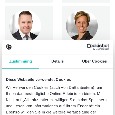
European Financial
Analyst (CEFA), Certified
Valuation Analyst (CVA)
Jan Diehm
Sonja Eberhardt
Director
Partner
Rechtsanwalt
Steuerberaterin
Zustimmung
Details
Über Cookies
Diese Webseite verwendet Cookies
Wir verwenden Cookies (auch von Drittanbietern), um
Ihnen das bestmögliche Online-Erlebnis zu bieten. Mit
Klick auf „Alle akzeptieren“ willigen Sie in das Speichern
und Lesen von Informationen auf Ihrem Endgerät ein.
Ebenso willigen Sie in die weitere Verarbeitung der