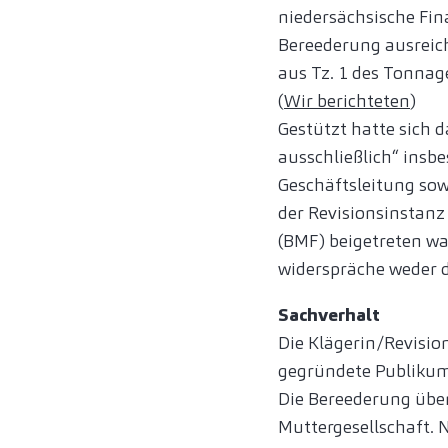
niedersächsische Fin
Bereederung ausreich
aus Tz. 1 des Tonna
(
Wir berichteten
)
Gestützt hatte sich d
ausschließlich“ insb
Geschäftsleitung so
der Revisionsinstan
(BMF) beigetreten wa
widerspräche weder 
Sachverhalt
Die Klägerin/Revisio
gegründete Publikums
Die Bereederung über
Muttergesellschaft. 