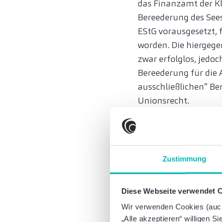
das Finanzamt der K
Bereederung des Sees
EStG vorausgesetzt, 
worden. Die hiergege
zwar erfolglos, jedoc
Bereederung für die 
ausschließlichen“ Be
Unionsrecht.
BFH hält an „fast a
Das Merkmal der „fas
Gesetzes, namentlich 
Zustimmung
Anlehnung an die Re
den Voraussetzungen 
welchem eine „überwi
Diese Webseite verwendet 
unterschiedliche Vor
Wir verwenden Cookies (auch 
„Alle akzeptieren“ willigen S
des Umfangs des Inl