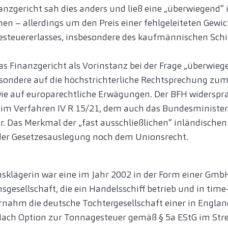
anzgericht sah dies anders und ließ eine „überwiegend“ 
en – allerdings um den Preis einer fehlgeleiteten Gew
gesteuererlasses, insbesondere des kaufmännischen Sc
as Finanzgericht als Vorinstanz bei der Frage „überwieg
esondere auf die höchstrichterliche Rechtsprechung zum
wie auf europarechtliche Erwägungen. Der BFH widerspr
z im Verfahren IV R 15/21, dem auch das Bundesministe
r. Das Merkmal der „fast ausschließlichen“ inländische
der Gesetzesauslegung noch dem Unionsrecht.
nsklägerin war eine im Jahr 2002 in der Form einer Gmb
gesellschaft, die ein Handelsschiff betrieb und in time-
nahm die deutsche Tochtergesellschaft einer in Engla
Nach Option zur Tonnagesteuer gemäß § 5a EStG im Stre