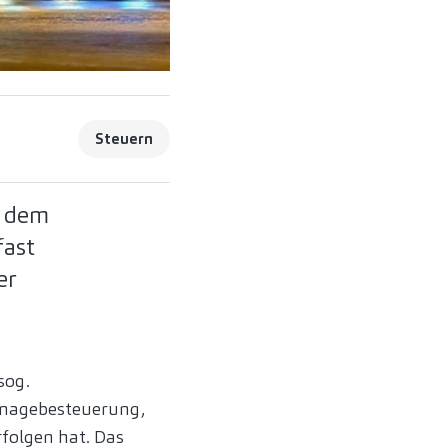
Steuern
z dem
fast
er
sog.
onnagebesteuerung,
rfolgen hat. Das