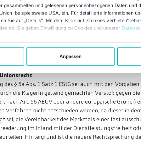
 der gesammelten und gelesenen personenbezogenen Daten und 
häftsleitung gewährleisten soll, dass der Vorteil der p
nion, beispielsweise USA, ein. Für detaillierte Informationen ü
r in Anspruch genommen werden kann, wenn Deutschla
en Sie auf „Details“. Mit dem Klick auf „Cookies verbieten“ leh
teuerungsrecht zusteht, soll das Merkmal der inländi
ies ab. Sie geben Einwilligung zu Cookies und unserer
Datensc
ochwertige Arbeitsplätze im Bereich des Schiffsmanag
ten zu erhalten und zu schaffen. Das könne dann auch
z des § 5a EStG (zweimal) verwendete Wortlaut „im Inla
Anpassen
nne.
 Unionsrecht
g des § 5a Abs. 1 Satz 1 EStG sei auch mit den Vorgaben
durch die Klägerin geltend gemachten Verstoß gegen die
eit nach Art. 56 AEUV oder andere europäische Grundfr
 Verfahren nicht entschieden werden, da dieser in de
t sei, die Vereinbarkeit des Merkmals einer fast aussch
eederung im Inland mit der Dienstleistungsfreiheit od
eurteilen. Hintergrund ist die neuere Rechtsprechung d