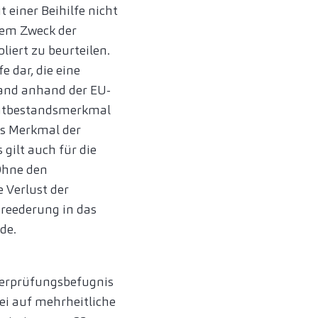
t einer Beihilfe nicht
dem Zweck der
oliert zu beurteilen.
e dar, die eine
land anhand der EU-
 Tatbestandsmerkmal
as Merkmal der
gilt auch für die
Ohne den
 Verlust der
reederung in das
nde.
Überprüfungsbefugnis
bei auf mehrheitliche