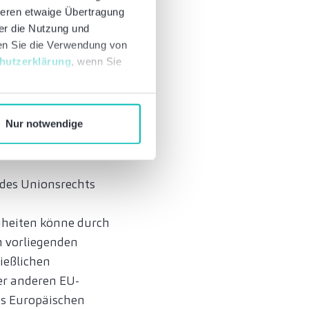
deren etwaige Übertragung
auschalierenden
ber die Nutzung und
nd hinsichtlich des
nen Sie die Verwendung von
schen Bereederung
hutzerklärung
, wenn Sie
ements und der damit
 dazu führen, dass
nd“ unterschiedlich
Nur notwendige
 des Unionsrechts
eiheiten könne durch
m vorliegenden
ließlichen
er anderen EU-
es Europäischen