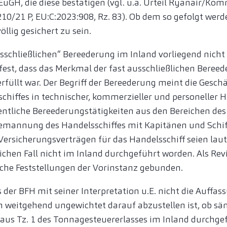
uGH, die diese bestätigen (vgl. u.a. Urteil Ryanair/Ko
0/21 P, EU:C:2023:908, Rz. 83). Ob dem so gefolgt werd
öllig gesichert zu sein.
sschließlichen“ Bereederung im Inland vorliegend nicht 
 fest, dass das Merkmal der fast ausschließlichen Beree
erfüllt war. Der Begriff der Bereederung meint die Gesc
chiffes in technischer, kommerzieller und personeller H
tliche Bereederungstätigkeiten aus den Bereichen des
mannung des Handelsschiffes mit Kapitänen und Schiff
Versicherungsverträgen für das Handelsschiff seien lau
chen Fall nicht im Inland durchgeführt worden. Als Rev
iche Feststellungen der Vorinstanz gebunden.
s der BFH mit seiner Interpretation u.E. nicht die Auffa
h weitgehend ungewichtet darauf abzustellen ist, ob sä
 aus Tz. 1 des Tonnagesteuererlasses im Inland durchg