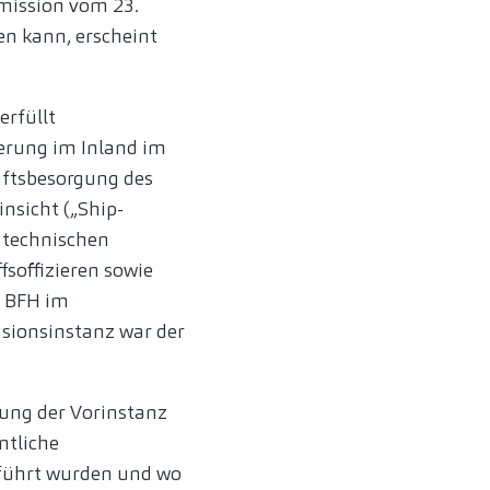
mmission vom 23.
en kann, erscheint
erfüllt
derung im Inland im
häftsbesorgung des
insicht („Ship-
 technischen
soffizieren sowie
t BFH im
isionsinstanz war der
ssung der Vorinstanz
mtliche
eführt wurden und wo