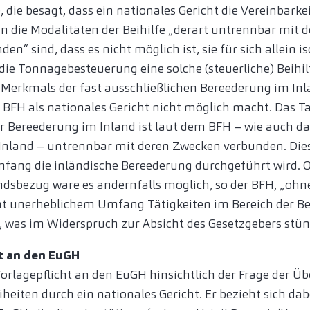
 die besagt, dass ein nationales Gericht die Vereinbarkei
n die Modalitäten der Beihilfe „derart untrennbar mit 
den“ sind, dass es nicht möglich ist, sie für sich allein is
ie Tonnagebesteuerung eine solche (steuerliche) Beihilf
s Merkmals der fast ausschließlichen Bereederung im In
 BFH als nationales Gericht nicht möglich macht. Das
r Bereederung im Inland ist laut dem BFH – wie auch d
Inland – untrennbar mit deren Zwecken verbunden. Dies 
mfang die inländische Bereederung durchgeführt wird. 
dsbezug wäre es andernfalls möglich, so der BFH, „ohne
ht unerheblichem Umfang Tätigkeiten im Bereich der Be
, was im Widerspruch zur Absicht des Gesetzgebers stü
t an den EuGH
Vorlagepflicht an den EuGH hinsichtlich der Frage der 
heiten durch ein nationales Gericht. Er bezieht sich da