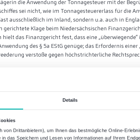
lägerin die Anwendung der Tonnagesteuer mit der Begr
chiffes sei nicht, wie im Tonnagesteuererlass für die 
fast ausschließlich im Inland, sondern u.a. auch in Eng
n gerichtete Klage beim Niedersächsischen Finanzgerich
h hielt das Finanzgericht fest, dass eine „überwiegende“
Anwendung des § 5a EStG genüge; das Erfordernis einer 
reederung verstoße gegen höchstrichterliche Rechtspre
usschließlichen“ inländischen Bereederung fest
t ausschließlichen“ Bereederung ergibt sich laut BFH a
des § 5a Abs. 1 Satz 1 EStG. Der BFH widerspricht einer
Details
chtsprechung des BFH zur Bestimmung des Ortes der Ges
der inländischen Bereederung sowie des Ortes der Gesc
egende“ Tätigkeit im Inland genügt, handele es sich u
Cookies
aussetzungen mit zwei unterschiedlichen Zielrichtungen,
von Drittanbietern), um Ihnen das bestmögliche Online-Erlebnis 
ie in das Speichern und Lesen von Informationen auf Ihrem Endge
andsbezugs nicht gleich ausgelegt werden müssten. W