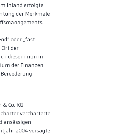
im Inland erfolgte
ichtung der Merkmale
hiffsmanagements.
end“ oder „fast
 Ort der
ach diesem nun in
rium der Finanzen
n Bereederung
H & Co. KG
charter vercharterte.
nd ansässigen
itjahr 2004 versagte