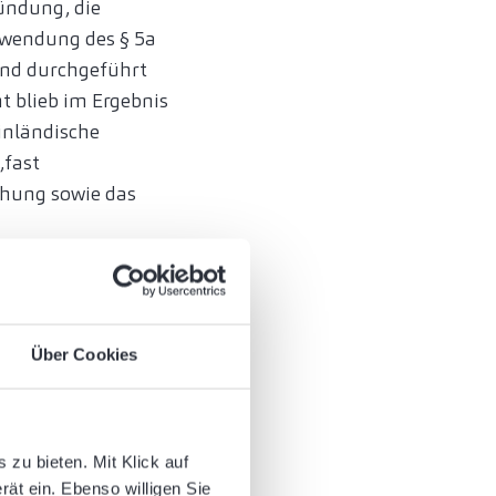
ündung, die
Anwendung des § 5a
land durchgeführt
t blieb im Ergebnis
 inländische
„fast
chung sowie das
us der Auslegung des
 Auslegung in
Über Cookies
chäftsleitung. Bei
häftsleitung, bei
m zwei
 die hinsichtlich
zu bieten. Mit Klick auf
rät ein. Ebenso willigen Sie
ährend das Merkmal