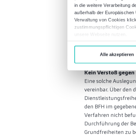
in die weitere Verarbeitung
der inländischen Gesc
außerhalb der Europäischen U
Gewinnermittlung nu
Verwaltung von Cookies klick
Gewinns auch das Bes
zustimmungspflichtigen Cook
dem Zweck dienen, h
unsere Webseite nutzen.
verbundenen Tätigkei
der in demselben Sat
Alle akzeptieren
ausgelegt werden kö
Kein Verstoß gegen
Eine solche Auslegun
vereinbar. Über den 
Dienstleistungsfreih
den BFH im gegebenen
Verfahren nicht befug
Durchführung der Ber
Grundfreiheiten zu b