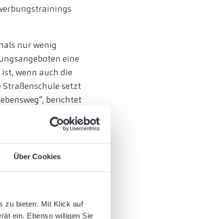
ewerbungstrainings
mals nur wenig
euungsangeboten eine
ist, wenn auch die
 Straßenschule setzt
ebensweg“, berichtet
n, an dem sie sich
ne Ausbildung, ein
Über Cookies
ehrerteam aus aktuell
elange legen.
chen, den multiplen
zu bieten. Mit Klick auf
rät ein. Ebenso willigen Sie