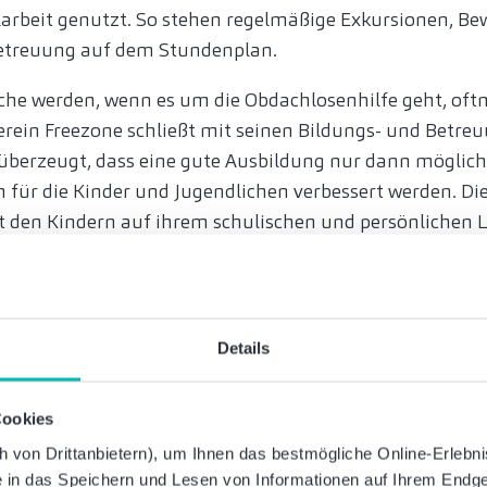
larbeit genutzt. So stehen regelmäßige Exkursionen, B
etreuung auf dem Stundenplan.
che werden, wenn es um die Obdachlosenhilfe geht, oft
Verein Freezone schließt mit seinen Bildungs- und Betr
 überzeugt, dass eine gute Ausbildung nur dann möglich 
ür die Kinder und Jugendlichen verbessert werden. Die
t den Kindern auf ihrem schulischen und persönlichen L
Straßenschule wird den jungen Menschen ein Ort gebote
erste Priorität ist es, einen fließenden Übergang in ei
Details
ne weiterführende Schule zu erreichen. Dabei hilft ein L
lche ihr Augenmerk entsprechend auf die schulischen B
Cookies
sich die Sozialarbeiter, zusammen mit den jungen Mens
 des Schulischen zu.
von Drittanbietern), um Ihnen das bestmögliche Online-Erlebnis 
ie in das Speichern und Lesen von Informationen auf Ihrem Endge