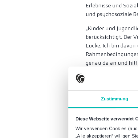
Erlebnisse und Sozia
und psychosoziale B
„Kinder und Jugendli
berücksichtigt. Der 
Lücke. Ich bin davon
Rahmenbedingungen f
genau da an und hilf
Daniel Deutsch
.
Mit der Mannheimer 
wohlfühlen können. Ob
Zustimmung
soziales Jahr oder ei
fünf Lehrkräften, we
Diese Webseite verwendet 
Gleichzeitig wenden 
Problemlagen abseits
Wir verwenden Cookies (auch 
„Alle akzeptieren“ willigen S