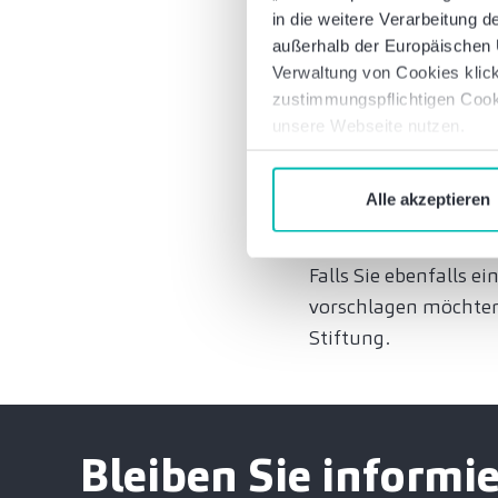
Christopher Siebler,
in die weitere Verarbeitung
sich über die Fördere
außerhalb der Europäischen U
Verwaltung von Cookies klick
Jugendlichen, die of
zustimmungspflichtigen Cook
Teufelskreis aus tr
unsere Webseite nutzen.
Zeit zur Verarbeitun
bemerkenswerten An
Alle akzeptieren
Mehr über die Arbeit
Falls Sie ebenfalls e
vorschlagen möchten,
Stiftung.
Bleiben Sie informie