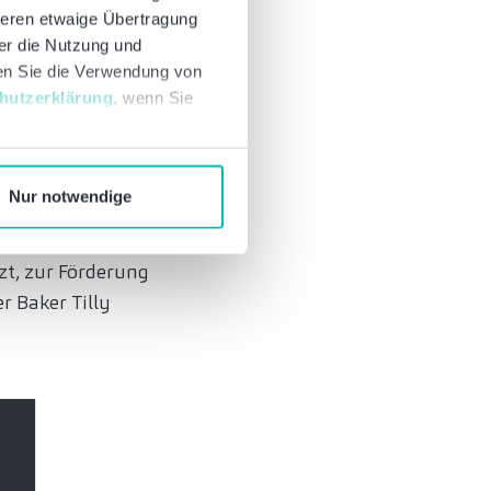
chlagen hat, freut
deren etwaige Übertragung
 Kindern- und
ber die Nutzung und
nen Sie die Verwendung von
ojekt durchbricht den
hutzerklärung
, wenn Sie
brauchen Raum und
inem
Nur notwendige
tzt, zur Förderung
r Baker Tilly