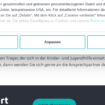
 der die Mannheimer Straßenschule zur Förderung vorges
 der gesammelten und gelesenen personenbezogenen Daten und 
ntscheidung der Baker Tilly Stiftung: „Wir helfen damit
nion, beispielsweise USA, ein. Für detaillierte Informationen ü
en Sie auf „Details“. Mit dem Klick auf „Cookies verbieten“ leh
t schwerwiegende Erlebnisse verarbeiten müssen. Das Pr
ies ab. Sie geben Einwilligung zu Cookies und unserer
Datensc
aumatischen Erlebnissen und sozialem Abstieg. Kinder 
g. Der Verein Freezone hat dies erkannt und hilft mit se
gebot.“
Anpassen
 des Trägers erfahren Sie
hier
.
inen Träger, der sich in der Kinder- und Jugendhilfe einse
 dann wenden Sie sich gerne an die Ansprechpartner de
rt