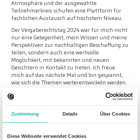
Atmosphäre und der ausgewählte
Teilnehmerkreis schufen eine Plattform für
fachlichen Austausch auf höchstem Niveau.
Der Vergaberechtstag 2024 war für mich nicht
nur eine Gelegenheit, mein Wissen und meine
Perspektiven zur nachhaltigen Beschaffung zu
teilen, sondern auch eine wertvolle
Möglichkeit, mit bekannten und neuen
Gesichtern in Kontakt zu treten. Ich freue
mich auf das nächste Mal und bin gespannt,
wie sich die Themen weiterentwickeln werden.
Fazit: Die Zukunft des
Vergaberechts ist
nachhaltig und digital
Zustimmung
Details
Über Cookies
Der Deutsche Vergaberechtstag hat
Diese Webseite verwendet Cookies
verdeutlicht, dass die öffentliche Beschaffung