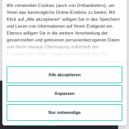
auf einem dynamischen Weg ist. Die
Wir verwenden Cookies (auch von Drittanbietern), um
Integration von Nachhaltigkeit und
Ihnen das bestmögliche Online-Erlebnis zu bieten. Mit
Digitalisierung in Vergabeverfahren eröffnet
Klick auf „Alle akzeptieren“ willigen Sie in das Speichern
neue Chancen, stellt jedoch Auftraggeber und
und Lesen von Informationen auf Ihrem Endgerät ein.
Bieter auch vor Herausforderungen. Der
Ebenso willigen Sie in die weitere Verarbeitung der
Dialog und das gemeinsame Engagement der
gesammelten und gelesenen personenbezogenen Daten
Vergaberecht-Community bleiben
und deren etwaige Übertragung außerhalb der
entscheidend, um innovative, effiziente und
Europäischen Union, beispielsweise USA, ein. Für
rechtssichere Verfahren zu entwickeln.
detaillierte Informationen über die Nutzung und
Verwaltung von Cookies klicken Sie auf „Details“. Mit
dem Klick auf „Cookies verbieten“ lehnen Sie die
Alle akzeptieren
Verwendung von zustimmungspflichtigen Cookies ab. Sie
geben Einwilligung zu Cookies und unserer
Bleiben Sie informiert
Anpassen
Datenschutzerklärung
, wenn Sie unsere Webseite
nutzen.
Expertenwissen und exklusive Einladungen
Nur notwendige
Jetzt abonnieren