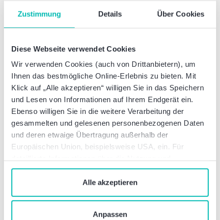
Locked Box: Steuerfolgen beim
Zustimmung
Details
Über Cookies
Verkauf von KG-Anteilen
Diese Webseite verwendet Cookies
Wir verwenden Cookies (auch von Drittanbietern), um
Ihnen das bestmögliche Online-Erlebnis zu bieten. Mit
Klick auf „Alle akzeptieren“ willigen Sie in das Speichern
und Lesen von Informationen auf Ihrem Endgerät ein.
Ebenso willigen Sie in die weitere Verarbeitung der
gesammelten und gelesenen personenbezogenen Daten
und deren etwaige Übertragung außerhalb der
Europäischen Union, beispielsweise USA, ein. Für
detaillierte Informationen über die Nutzung und
Verwaltung von Cookies klicken Sie auf „Details“. Mit
Unternehmensnews
dem Klick auf „Cookies verbieten“ lehnen Sie die
Alle akzeptieren
Baker Tilly stärkt
Verwendung von zustimmungspflichtigen Cookies ab. Sie
Mittelstandsberatung mit Markus
geben Einwilligung zu Cookies und unserer
Krinninger
Anpassen
Datenschutzerklärung
, wenn Sie unsere Webseite