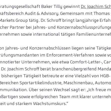
ratungsgesellschaft Baker Tilly gewinnt
Dr. Joachim Sch
häftsbereich Audit & Advisory. Gemeinsam mit Thomas Gl
Markets Group tätig. Dr. Schroff bringt langjährige Erfa
icher Partner bei Jahres- und Konzernabschlussprüfung
ernehmen sowie international tätigen Familienuntern
on Jahres- und Konzernabschlüssen liegen seine Tätigk
 Prüfungsmandanten im Enforcement-Verfahren sowie 
notierter Unternehmen, wie etwa Comfort-Letter-, Car
. Dr. Joachim Schroff berät branchenübergreifend Mand
 bisherigen Tätigkeit betreute er eine Vielzahl von HG
Bereichen Sportartikelindustrie, Maschinenbau, Automo
munikation. Über seinen Wechsel sagt er: „Ich freue mi
oßartigen sowie erfolgreichen Team mit klarer unterne
eit und starkem Wachstumskurs.”