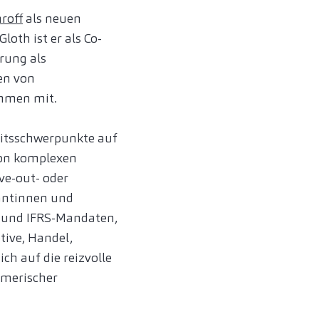
roff
als neuen
oth ist er als Co-
hrung als
en von
ehmen mit.
eitsschwerpunkte auf
von komplexen
ve-out- oder
antinnen und
B- und IFRS-Mandaten,
tive, Handel,
ch auf die reizvolle
hmerischer