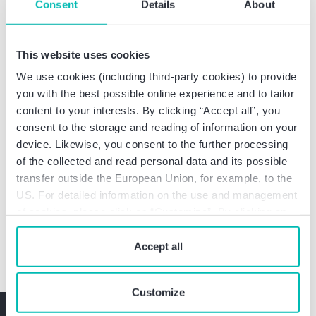
Consent
Details
About
Aufgabenwandel in der Internen Revision,
utzverlag, 2005
This website uses cookies
We use cookies (including third-party cookies) to provide
you with the best possible online experience and to tailor
content to your interests. By clicking “Accept all”, you
Weitere Informationen
consent to the storage and reading of information on your
device. Likewise, you consent to the further processing
of the collected and read personal data and its possible
Co-Head Capital Markets Group
transfer outside the European Union, for example, to the
Prüfung börsennotierter Unternehmen und
US. For detailed information on the use and management
großer Familienunternehmen
of cookies, please click on “Customize”. By clicking on
“Prohibit cookies” you reject the use of cookies that
require your consent. You give consent to cookies and
Accept all
our
privacy policy
when you use our website.
Customize