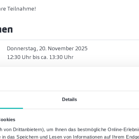
hre Teilnahme!
nen
Donnerstag, 20. November 2025
12:30 Uhr bis ca. 13:30 Uhr
Online
Kerstin Weckert
Details
Partnerin
Rechtsanwältin, Fachanwältin für Arbeitsrecht
Cookies
Baker Tilly | Büro Frankfurt am Main
von Drittanbietern), um Ihnen das bestmögliche Online-Erlebnis 
T: +49 69 366002-181
ie in das Speichern und Lesen von Informationen auf Ihrem Endge