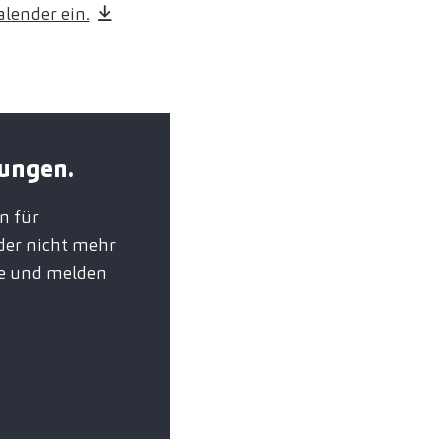
lender ein.
tungen.
n für
der nicht mehr
re und melden