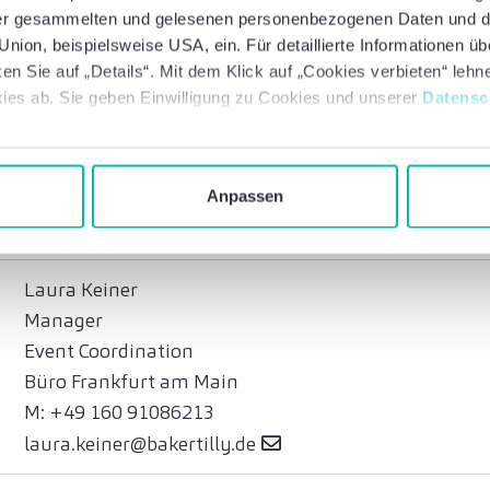
kerstin.weckert@bakertilly.de
 der gesammelten und gelesenen personenbezogenen Daten und 
nion, beispielsweise USA, ein. Für detaillierte Informationen ü
Claire Chevalier
en Sie auf „Details“. Mit dem Klick auf „Cookies verbieten“ leh
Office Managing Partner
ies ab. Sie geben Einwilligung zu Cookies und unserer
Datensc
Avocat & Rechtsanwältin
Oratio Avocats | Büro Straßburg
T: +33 31 00120-20
Anpassen
claire.chevalier@oratio-avocats.com
Laura Keiner
Manager
Event Coordination
Büro Frankfurt am Main
M: +49 160 91086213
laura.keiner@bakertilly.de