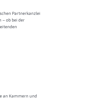
schen Partnerkanzlei
 – ob bei der
reitenden
owie an Kammern und