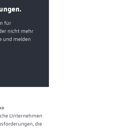
tungen.
n für
der nicht mehr
re und melden
xe
tsche Unternehmen
usforderungen, die