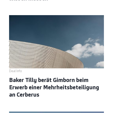
Deal Info
Baker Tilly berät Gimborn beim
Erwerb einer Mehrheitsbeteiligung
an Cerberus