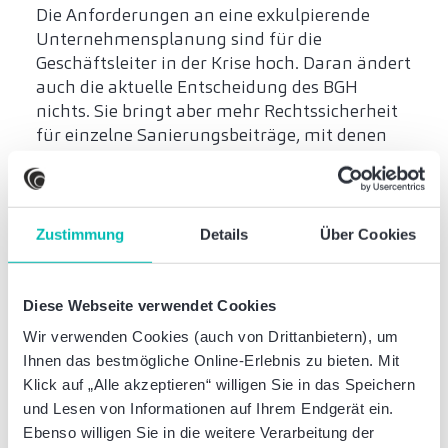
Die Anforderungen an eine exkulpierende
Unternehmensplanung sind für die
Geschäftsleiter in der Krise hoch. Daran ändert
auch die aktuelle Entscheidung des BGH
nichts. Sie bringt aber mehr Rechtssicherheit
für einzelne Sanierungsbeiträge, mit denen
Liquiditätslücken in der Ertrags- und
Finanzplanung überwunden werden sollen.
Für die Gesellschafterbeiträge bestätigt der
BGH die bisherige Praxis, für
Zustimmung
Details
Über Cookies
Sanierungsbeiträge Dritter hingegen lässt er
überwiegende Wahrscheinlichkeit ausreichen.
Diese Klarstellung ist umso wichtiger, da
Diese Webseite verwendet Cookies
insolvenzrechtlich anforderungsgerechte
Wir verwenden Cookies (auch von Drittanbietern), um
Unternehmensplanungen in der
Ihnen das bestmögliche Online-Erlebnis zu bieten. Mit
Unternehmenskrise wesentlich sind, um
Klick auf „Alle akzeptieren“ willigen Sie in das Speichern
persönliche Straf- und Haftbarkeitsrisiken der
und Lesen von Informationen auf Ihrem Endgerät ein.
Geschäftsleiter auszuschließen.
Ebenso willigen Sie in die weitere Verarbeitung der