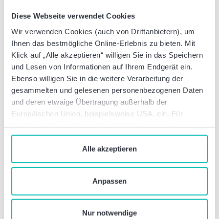
Diese Webseite verwendet Cookies
Wir verwenden Cookies (auch von Drittanbietern), um
Ihnen das bestmögliche Online-Erlebnis zu bieten. Mit
Klick auf „Alle akzeptieren“ willigen Sie in das Speichern
und Lesen von Informationen auf Ihrem Endgerät ein.
Ebenso willigen Sie in die weitere Verarbeitung der
gesammelten und gelesenen personenbezogenen Daten
und deren etwaige Übertragung außerhalb der
Europäischen Union, beispielsweise USA, ein. Für
Zoll- und Außenwirtschaftsrecht
detaillierte Informationen über die Nutzung und
Verwaltung von Cookies klicken Sie auf „Details“. Mit
21. Sanktionspaket der EU gegen
dem Klick auf „Cookies verbieten“ lehnen Sie die
Alle akzeptieren
Russland: Was Unternehmen jetzt
Verwendung von zustimmungspflichtigen Cookies ab. Sie
wissen müssen
geben Einwilligung zu Cookies und unserer
Anpassen
Datenschutzerklärung
, wenn Sie unsere Webseite
nutzen.
Nur notwendige