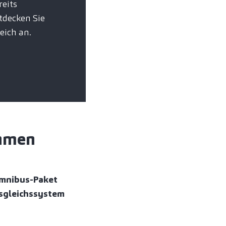
eits
tdecken Sie
eich an.
ahmen
mnibus-Paket
sgleichssystem