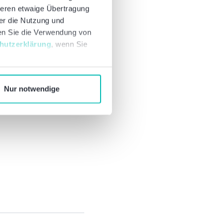
deren etwaige Übertragung
ber die Nutzung und
nen Sie die Verwendung von
hutzerklärung
, wenn Sie
Nur notwendige