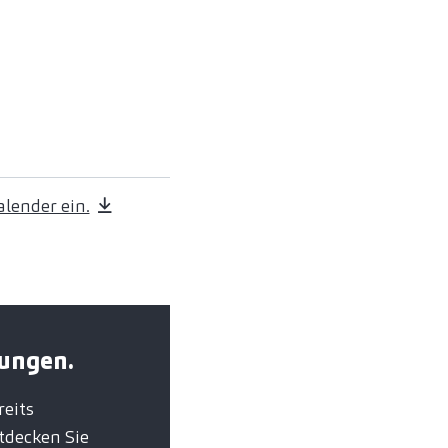
lender ein.
tungen.
eits
tdecken Sie