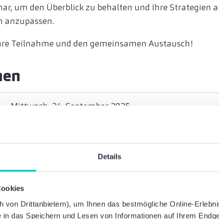
ar, um den Überblick zu behalten und Ihre Strategien 
 anzupassen.
Ihre Teilnahme und den gemeinsamen Austausch!
nen
Mittwoch, 24. September 2025
11:00 Uhr bis ca. 12:00 Uhr
Online
Details
Nils Borcherding
Cookies
Partner
von Drittanbietern), um Ihnen das bestmögliche Online-Erlebnis 
Wirtschaftsprüfer, Steuerberater
ie in das Speichern und Lesen von Informationen auf Ihrem Endge