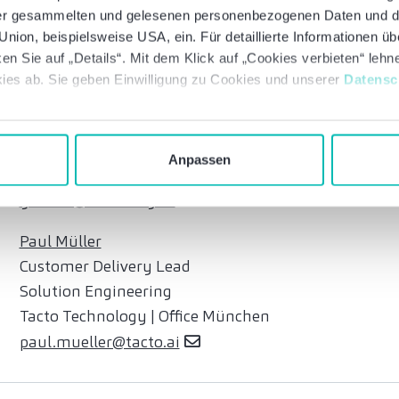
Büro Hamburg
 der gesammelten und gelesenen personenbezogenen Daten und 
T: +49 40 600880-150
nion, beispielsweise USA, ein. Für detaillierte Informationen ü
nils.borcherding@bakertilly.de
en Sie auf „Details“. Mit dem Klick auf „Cookies verbieten“ leh
ies ab. Sie geben Einwilligung zu Cookies und unserer
Datensc
You Cui
Director
Büro Frankfurt am Main
Anpassen
T: +49 69 366002-333
you.cui@bakertilly.de
Paul Müller
Customer Delivery Lead
Solution Engineering
Tacto Technology | Office München
paul.mueller@tacto.ai