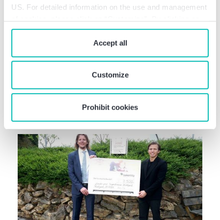
US. For detailed information on the use and management
of cookies, please click on “Customize”. By clicking on
“Prohibit cookies” you reject the use of cookies that
require your consent. You give consent to cookies and
Accept all
our
privacy policy
when you use our website.
Stiftung
Customize
Förderung der orthopädischen
Kinderklinik Aschau
Prohibit cookies