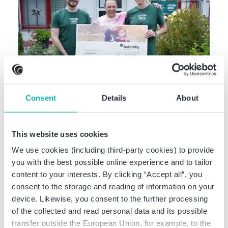
Consent
Details
About
Stiftung
Baker Tilly Stiftung unterstützt
TEAM DORI bei der
This website uses cookies
Wiederaufbauhilfe im Ahrtal
We use cookies (including third-party cookies) to provide
you with the best possible online experience and to tailor
content to your interests. By clicking “Accept all”, you
consent to the storage and reading of information on your
device. Likewise, you consent to the further processing
of the collected and read personal data and its possible
transfer outside the European Union, for example, to the