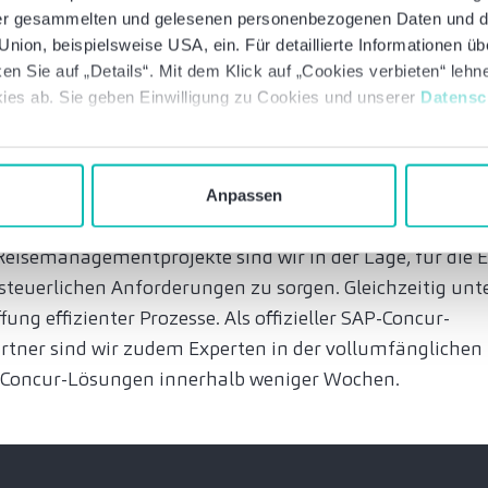
allen Bereichen im Rahmen einer End-to-End-Lösung, u
 der gesammelten und gelesenen personenbezogenen Daten und 
 durch die Integration von Prozessen und die Einbettung
nion, beispielsweise USA, ein. Für detaillierte Informationen ü
 gesamten Unternehmen im Griff zu behalten.
en Sie auf „Details“. Mit dem Klick auf „Cookies verbieten“ leh
ies ab. Sie geben Einwilligung zu Cookies und unserer
Datensc
rtise für einen idealen Einstie
alisierung
Anpassen
 und die langjährige Expertise in der erfolgreichen U
Reisemanagementprojekte sind wir in der Lage, für die E
steuerlichen Anforderungen zu sorgen. Gleichzeitig unt
ung effizienter Prozesse. Als offizieller SAP-Concur-
tner sind wir zudem Experten in der vollumfänglichen
-Concur-Lösungen innerhalb weniger Wochen.