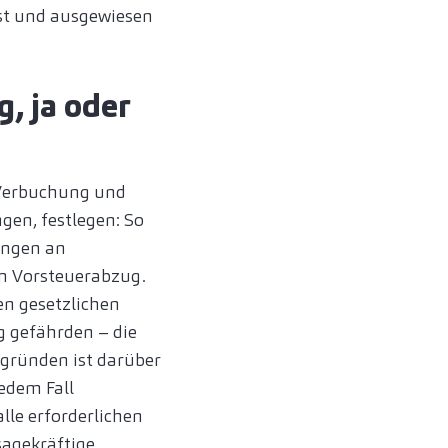
sst und ausgewiesen
, ja oder
 Verbuchung und
en, festlegen: So
ungen an
en Vorsteuerabzug.
en gesetzlichen
g gefährden – die
zgründen ist darüber
jedem Fall
lle erforderlichen
sagekräftige