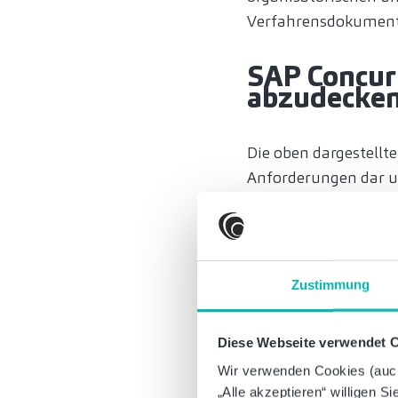
Verfahrensdokumenta
SAP Concur
abzudecke
Die oben dargestellte
Anforderungen dar un
mehrerer Länder erfü
Nutzung einer durchg
Strukturen und Funk
verbindet Reisemana
Zustimmung
Bedienung. Zeitgleic
Ein weiterer Vorteil
Diese Webseite verwendet 
einer passgenauen Ab
Wir verwenden Cookies (auch 
sich fortentwickelnd
„Alle akzeptieren“ willigen S