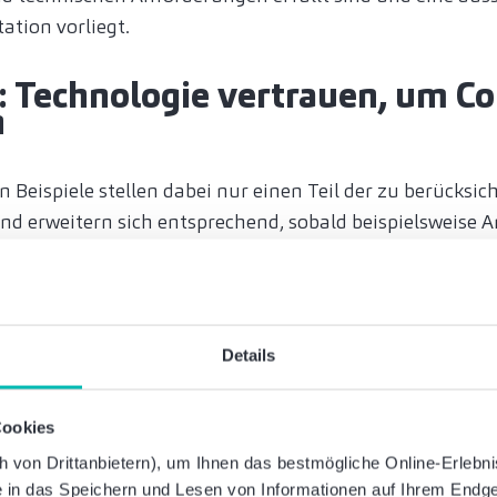
tion vorliegt.
: Technologie vertrauen, um C
n
n Beispiele stellen dabei nur einen Teil der zu berücksi
d erweitern sich entsprechend, sobald beispielsweise 
llt werden müssen. Genau für diese Herausforderungen 
ängig digitalen Lösung wie SAP Concur an: Diese beinhal
tionen, um sowohl externe als auch interne Anforderu
gement-Prozesse zudem mit einer effizienten und nutz
Details
h werden Mitarbeitende von zeitaufwändigen Verwaltung
: Durch stetige Weiterentwicklung der Lösungen profitie
Cookies
bildung veränderter regulatorischer Anforderungen und
von Drittanbietern), um Ihnen das bestmögliche Online-Erlebnis 
en Technologien, immer auf dem aktuellsten Stand. Dabe
ie in das Speichern und Lesen von Informationen auf Ihrem Endge