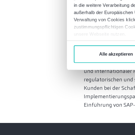
Concur-Produkte in 
in die weitere Verarbeitung
Geschäftsreisekosten
außerhalb der Europäischen U
Funktionen in Ihrem
Verwaltung von Cookies klick
zustimmungspflichtigen Cook
Unsere Expe
unsere Webseite nutzen.
Thema Digit
Alle akzeptieren
Durch unser Know-how
und internationaler 
regulatorischen und 
Kunden bei der Schaff
Implementierungspar
Einführung von SAP