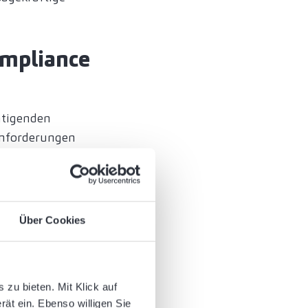
ompliance
chtigenden
Anforderungen
bietet sich die
tet bereits alle
ngen abzudecken und
erfreundlichen
Über Cookies
sarbeiten entlastet.
ren die Kunden von
 sind, basierend auf
zu bieten. Mit Klick auf
i arbeiten die SAP-
rät ein. Ebenso willigen Sie