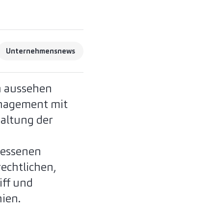
Unternehmensnews
n aussehen
anagement mit
altung der
messenen
echtlichen,
iff und
nien.