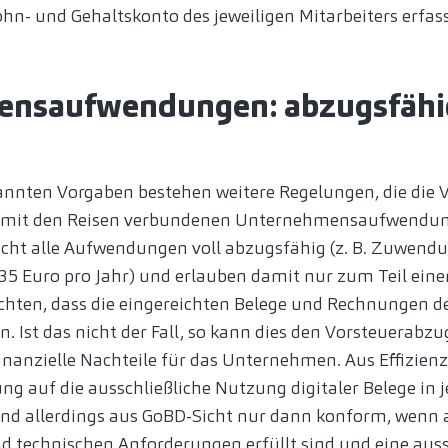
ohn- und Gehaltskonto des jeweiligen Mitarbeiters erfa
nsaufwendungen: abzugsfähig
nnten Vorgaben bestehen weitere Regelungen, die die
r mit den Reisen verbundenen Unternehmensaufwendung
nicht alle Aufwendungen voll abzugsfähig (z. B. Zuwend
35 Euro pro Jahr) und erlauben damit nur zum Teil ein
achten, dass die eingereichten Belege und Rechnungen d
. Ist das nicht der Fall, so kann dies den Vorsteuerabzu
finanzielle Nachteile für das Unternehmen. Aus Effizien
ng auf die ausschließliche Nutzung digitaler Belege in 
ind allerdings aus GoBD-Sicht nur dann konform, wenn a
d technischen Anforderungen erfüllt sind und eine aus