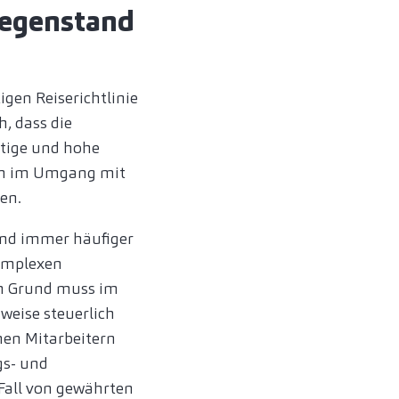
Gegenstand
gen Reiserichtlinie
h, dass die
ötige und hohe
ten im Umgang mit
en.
nd immer häufiger
omplexen
em Grund muss im
eise steuerlich
nen Mitarbeitern
gs- und
Fall von gewährten