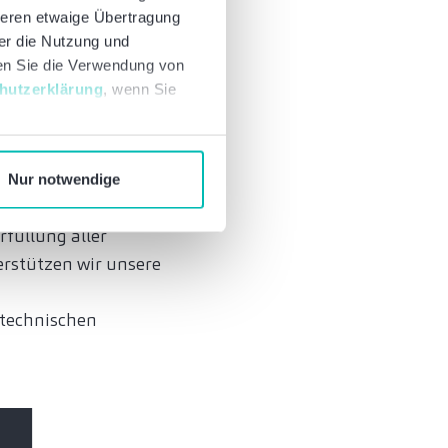
m
deren etwaige Übertragung
 intelligenter
ber die Nutzung und
nen Sie die Verwendung von
hutzerklärung
, wenn Sie
g in das
Nur notwendige
msetzung nationaler
rfüllung aller
erstützen wir unsere
 technischen