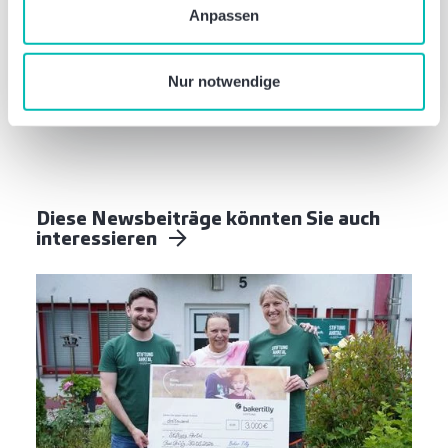
Thomas Mattheis
Anpassen
Datenschutzerklärung
, wenn Sie unsere Webseite
Of Counsel und Geschäftsführer der Baker
nutzen.
Tilly Stiftung
Nur notwendige
Wirtschaftsprüfer, Steuerberater
Diese Newsbeiträge könnten Sie auch
interessieren