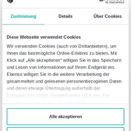
Diesen Beitrag teilen:
Zustimmung
Details
Über Cookies
Diese Webseite verwendet Cookies
Wir verwenden Cookies (auch von Drittanbietern), um
Ihnen das bestmögliche Online-Erlebnis zu bieten. Mit
Klick auf „Alle akzeptieren“ willigen Sie in das Speichern
Autor dieses Artikels
und Lesen von Informationen auf Ihrem Endgerät ein.
Ebenso willigen Sie in die weitere Verarbeitung der
Was können wir für Sie tun?
gesammelten und gelesenen personenbezogenen Daten
und deren etwaige Übertragung außerhalb der
Sprechen Sie mit uns – einfach unverbindlich
Europäischen Union, beispielsweise USA, ein. Für
detaillierte Informationen über die Nutzung und
Verwaltung von Cookies klicken Sie auf „Details“. Mit
Jetzt Kontakt aufnehmen
dem Klick auf „Cookies verbieten“ lehnen Sie die
Alle akzeptieren
Verwendung von zustimmungspflichtigen Cookies ab. Sie
geben Einwilligung zu Cookies und unserer