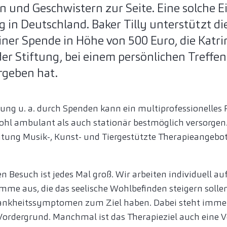
n und Geschwistern zur Seite. Eine solche E
ig in Deutschland. Baker Tilly unterstützt di
iner Spende in Höhe von 500 Euro, die Katri
der Stiftung, bei einem persönlichen Treffen
rgeben hat.
ung u. a. durch Spenden kann ein multiprofessionelles P
hl ambulant als auch stationär bestmöglich versorgen.
htung Musik-, Kunst- und Tiergestützte Therapieangebo
n Besuch ist jedes Mal groß. Wir arbeiten individuell au
e aus, die das seelische Wohlbefinden steigern solle
ankheitssymptomen zum Ziel haben. Dabei steht immer
rdergrund. Manchmal ist das Therapieziel auch eine V