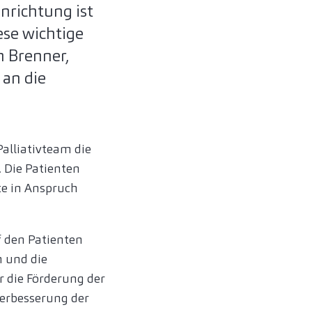
inrichtung ist
ese wichtige
n Brenner,
 an die
alliativteam die
 Die Patienten
te in Anspruch
f den Patienten
n und die
 die Förderung der
erbesserung der