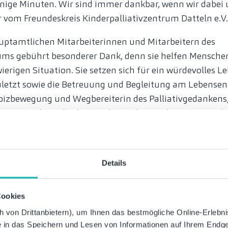
inige Minuten. Wir sind immer dankbar, wenn wir dabei 
 vom Freundeskreis Kinderpalliativzentrum Datteln e.V
uptamtlichen Mitarbeiterinnen und Mitarbeitern des
ums gebührt besonderer Dank, denn sie helfen Menschen
erigen Situation. Sie setzen sich für ein würdevolles L
uletzt sowie die Betreuung und Begleitung am Lebensend
izbewegung und Wegbereiterin des Palliativgedankens,
aus: 'Es geht nicht darum, dem Leben mehr Tage zu geb
so Katrin Brenner.
derpalliativzentrum Datteln ebenfalls unterstützen? I
Details
die Unterstützung
finden Sie hier
.
ekt für die Förderung vorschlagen, dann wenden Sie sich
Cookies
Baker Tilly Stiftung.
von Drittanbietern), um Ihnen das bestmögliche Online-Erlebnis 
ie in das Speichern und Lesen von Informationen auf Ihrem Endge