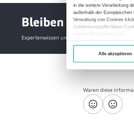
in die weitere Verarbeitung
außerhalb der Europäischen U
Bleiben Sie informie
Verwaltung von Cookies klick
zustimmungspflichtigen Cook
unsere Webseite nutzen.
Expertenwissen und exklusive Einladungen
Alle akzeptieren
Waren diese Informat