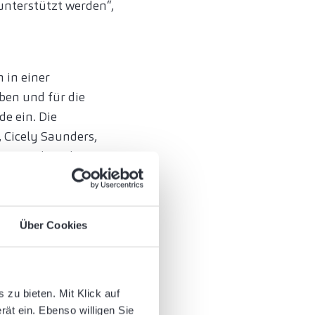
unterstützt werden“,
.
 in einer
eben und für die
e ein. Die
 Cicely Saunders,
en, sondern den
nformationen rund um
Über Cookies
 gerne an die
zu bieten. Mit Klick auf
rät ein. Ebenso willigen Sie