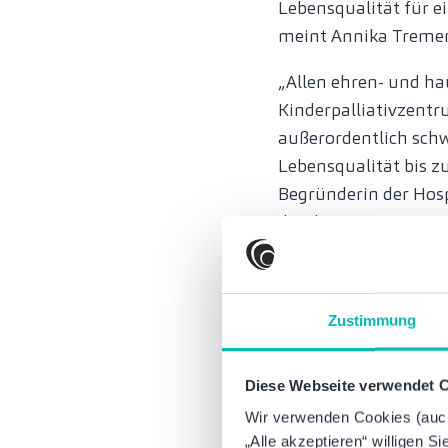
Lebensqualität für e
meint Annika Tremer
„Allen ehren- und ha
Kinderpalliativzentr
außerordentlich schwi
Lebensqualität bis z
Begründerin der Hosp
drückte es prägnant 
Tagen mehr Leben.'“, 
Sie möchten das Kin
Zustimmung
die Versorgung und 
Möchten Sie ein Proj
Diese Webseite verwendet 
Ansprechpartner der 
Wir verwenden Cookies (auch 
„Alle akzeptieren“ willigen S