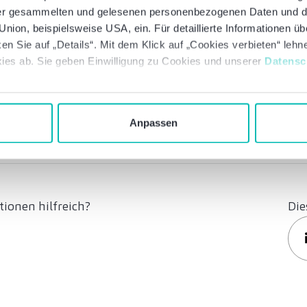
 der gesammelten und gelesenen personenbezogenen Daten und 
nion, beispielsweise USA, ein. Für detaillierte Informationen ü
rt
en Sie auf „Details“. Mit dem Klick auf „Cookies verbieten“ leh
ies ab. Sie geben Einwilligung zu Cookies und unserer
Datensc
Jetzt abonnieren
Anpassen
ionen hilfreich?
Die