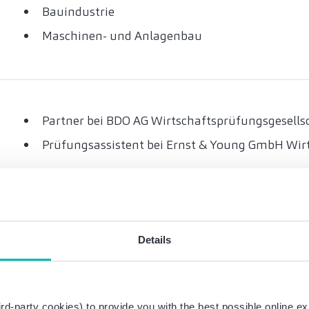
Bauindustrie
Maschinen- und Anlagenbau
Partner bei BDO AG Wirtschaftsprüfungsgesell
Prüfungsassistent bei Ernst & Young GmbH Wirt
Bestellung zum Wirtschaftsprüfer
Details
Bestellung zum Steuerberater
Studium der Wirtschaftswissenschaften an der 
Ausbildung zum Industriekaufmann
rd-party cookies) to provide you with the best possible online ex