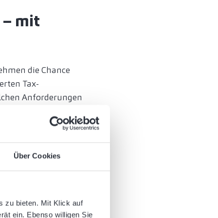
 – mit
nehmen die Chance
erten Tax-
 welchen Anforderungen
eit konkretisieren.
siken minimieren
stalten und die
Über Cookies
len
zu bieten. Mit Klick auf
ei ist jedoch
rät ein. Ebenso willigen Sie