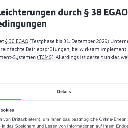
leichterungen durch § 38 EGAO
edingungen
tet
§ 38 EGAO
(Testphase bis 31. Dezember 2029) Unter
ereinfachte Betriebsprüfungen, bei wirksam implementi
ment-Systemen
(TCMS)
. Allerdings ist derzeit unklar,
ügen muss. Dies wird sich wohl erst in der kommenden Z
eines TCMS lohnt sich indes in jedem Fall, da dieses Ri
r die Geschäftsleitung), interne Prozesse effizienter ge
der Finanzverwaltung fördern kann.
Details
nde Verschlüsselung bei digita
Cookies
gen – Ausnahmen möglich
von Drittanbietern), um Ihnen das bestmögliche Online-Erlebnis 
erlaubt die Finanzverwaltung digitale Besprechungen. Dab
ie in das Speichern und Lesen von Informationen auf Ihrem Endge