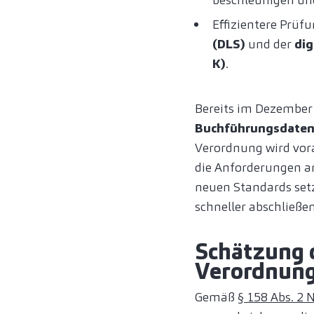
Effizientere Prüf
(DLS)
und der
dig
K)
.
Bereits im Dezember
Buchführungsdaten
Verordnung wird vora
die Anforderungen a
neuen Standards setz
schneller abschließen
Schätzung d
Verordnun
Gemäß
§ 158 Abs. 2 N