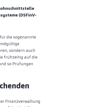
Lohnschnittstelle
ensysteme (DSFinV-
für die sogenannte
endgültige
eren, sondern auch
 frühzeitig auf die
 und so Prüfungen
echenden
der Finanzverwaltung