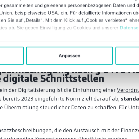
 der gesammelten und gelesenen personenbezogenen Daten und 
lüsselungsverfahren zu verwenden, das dem aktuellen S
nion, beispielsweise USA, ein. Für detaillierte Informationen ü
teuergeheimnis zu gewährleisten. Plattformen wie Micr
en Sie auf „Details“. Mit dem Klick auf „Cookies verbieten“ leh
ten diesen Voraussetzungen genügen. Im Zweifel kann 
ies ab. Sie geben Einwilligung zu Cookies und unserer
Datensc
ichtet werden. Allerdings nur dann, wenn alle Beteiligt
nehmen bedeutet dies, dass sie ihre IT-Infrastruktur 
nfalls mit der Finanzverwaltung abstimmen oder anpa
Anpassen
sermächtigung nach § 147b A
 digitale Schnittstellen
ein der Digitalisierung ist die Einführung einer
Verordn
se bereits 2023 eingeführte Norm zielt darauf ab,
standa
ie Übermittlung steuerlicher Daten zu schaffen. Für U
nsatzbeschreibungen, die den Austausch mit der Finan
d aufwendige Konvertierungen überflüssig machen.