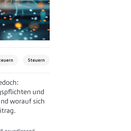
teuern
Steuern
Jedoch:
spflichten und
und worauf sich
itrag.
25 grundlegend