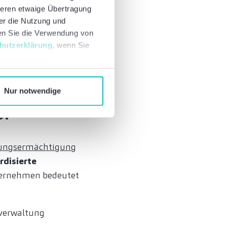
deren etwaige Übertragung
tand der Technik
ber die Nutzung und
osoft Teams, Google
nen Sie die Verwendung von
auf die
hutzerklärung
, wenn Sie
en ausdrücklich
auf Konformität
ssen müssen.
Nur notwendige
O:
ungsermächtigung
rdisierte
nternehmen bedeutet
zverwaltung