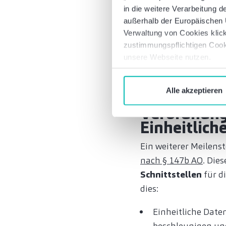
in die weitere Verarbeitung
zwingend ein Versch
außerhalb der Europäischen U
entspricht, um das S
Verwaltung von Cookies klick
Meet oder Zoom dürf
zustimmungspflichtigen Cook
Verschlüsselung verz
unsere Webseite nutzen.
zustimmen. Für Unter
prüfen und gegebene
Alle akzeptieren
Verordnung
Einheitliche
Ein weiterer Meilenst
nach § 147b AO
. Die
Schnittstellen
für d
dies:
Einheitliche Date
beschleunigen un