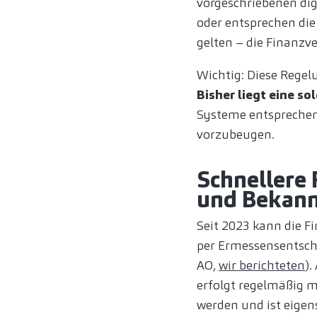
vorgeschriebenen digi
oder entsprechen di
gelten – die Finanzv
Wichtig: Diese Regel
Bisher liegt eine so
Systeme entspreche
vorzubeugen.
Schnellere
und Bekann
Seit 2023 kann die 
per Ermessensentsch
AO,
wir berichteten
).
erfolgt regelmäßig 
werden und ist eigen