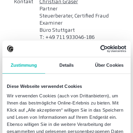
Kontakt
Christian Gräser
Partner
Steuerberater, Certified Fraud
Examiner
Büro Stuttgart
T: +49 711 933046-186
christian.graeser@bakertilly.de
Bernd Peter
Zustimmung
Details
Über Cookies
Partner
CIA, CISA, Prüfer für Interne
Revisionssysteme (DIIR)
Diese Webseite verwendet Cookies
Büro Stuttgart
Wir verwenden Cookies (auch von Drittanbietern), um
T: +49 711 933046-170
Ihnen das bestmögliche Online-Erlebnis zu bieten. Mit
bernd.peter@bakertilly.de
Klick auf „Alle akzeptieren“ willigen Sie in das Speichern
und Lesen von Informationen auf Ihrem Endgerät ein.
Tragen Sie sich die
Ebenso willigen Sie in die weitere Verarbeitung der
Veranstaltung bequem in Ihren
gesammelten und gelesenen personenbezogenen Daten