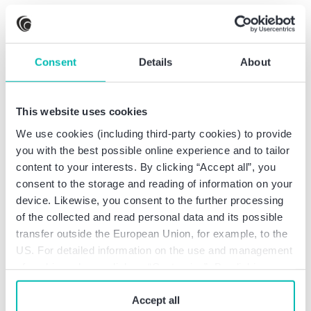
Baker Tilly begleitet H&Z Group bei
Übernahme von jupitos
Consent
Details
About
This website uses cookies
We use cookies (including third-party cookies) to provide
you with the best possible online experience and to tailor
content to your interests. By clicking “Accept all”, you
consent to the storage and reading of information on your
device. Likewise, you consent to the further processing
of the collected and read personal data and its possible
transfer outside the European Union, for example, to the
Deal Info
US. For detailed information on the use and management
of cookies, please click on “Customize”. By clicking on
Audentra übernimmt mit Baker Tilly
“Prohibit cookies” you reject the use of cookies that
rw bauphysik ingenieurgesellschaft
require your consent. You give consent to cookies and
Accept all